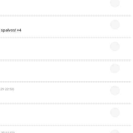
 spalvos! +4
 29 22:53)
 30 01:53)