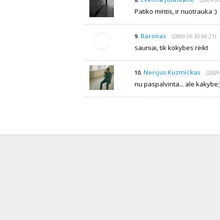
8.
Patiko mintis, ir nuotrauka :)
Baronas
(2009 06 30 08:21)
9.
sauniai, tik kokybes reikt
Nerijus Kuzmickas
(2009
10.
nu paspalvinta... ale kakybe;