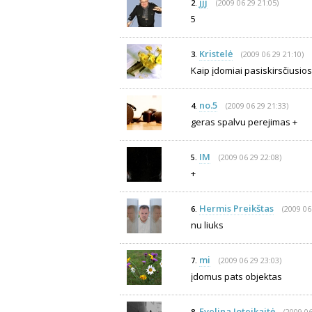
jjj
(2009 06 29 21:05)
2.
5
Kristelė
(2009 06 29 21:10)
3.
Kaip įdomiai pasiskirsčiusios
no.5
(2009 06 29 21:33)
4.
geras spalvu perejimas +
IM
(2009 06 29 22:08)
5.
+
Hermis Preikštas
(2009 06
6.
nu liuks
mi
(2009 06 29 23:03)
7.
įdomus pats objektas
Evelina Joteikaitė
(2009 06