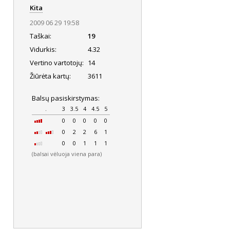
Kita
2009 06 29 19:58
Taškai:
19
Vidurkis:
4.32
Vertino vartotojų:
14
Žiūrėta kartų:
3611
Balsų pasiskirstymas:
.
3
3.5
4
4.5
5
0
0
0
0
0
0
2
2
6
1
0
0
1
1
1
(balsai vėluoja viena para)