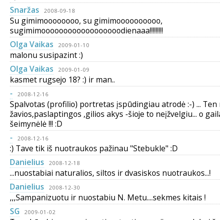
Snaržas
2008-09-18
Su gimimoooooooo, su gimimoooooooooo,
sugimimoooooooooooooooooodienaaa!!!!!!!!!
Olga Vaikas
2009-01-10
malonu susipazint :)
Olga Vaikas
2009-01-09
kasmet rugsejo 18? :) ir man..
-
2008-12-16
Spalvotas (profilio) portretas įspūdingiau atrodė :-) ... Te
žavios,paslaptingos ,gilios akys -šioje to neįžvelgiu... o gaila
šeimynėlė !!! :D
-
2008-12-16
:) Tave tik iš nuotraukos pažinau "Stebukle" :D
Danielius
2008-12-18
...nuostabiai naturalios, siltos ir dvasiskos nuotraukos...!
Danielius
2008-12-30
,,,Sampanizuotu ir nuostabiu N. Metu....sekmes kitais !
SG
2009-01-02