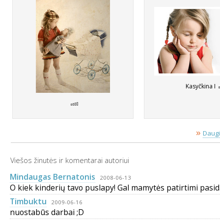
Kasyčkina I
»
Daugi
Viešos žinutės ir komentarai autoriui
Mindaugas Bernatonis
2008-06-13
O kiek kinderių tavo puslapy! Gal mamytės patirtimi pasidal
Timbuktu
2009-06-16
nuostabūs darbai ;D