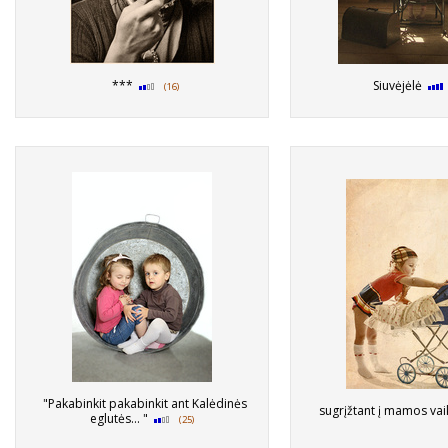
***
Siuvėjėlė
(16)
"Pakabinkit pakabinkit ant Kalėdinės
sugrįžtant į mamos va
eglutės... "
(25)