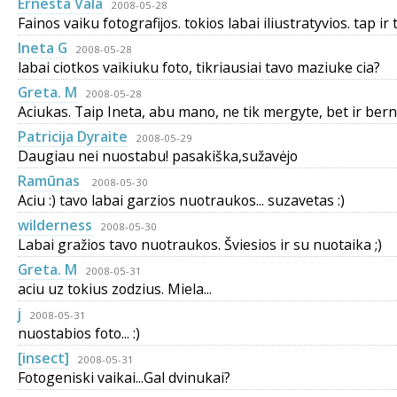
Ernesta Vala
2008-05-28
Fainos vaiku fotografijos. tokios labai iliustratyvios. tap ir t
Ineta G
2008-05-28
labai ciotkos vaikiuku foto, tikriausiai tavo maziuke cia?
Greta. M
2008-05-28
Aciukas. Taip Ineta, abu mano, ne tik mergyte, bet ir bern
Patricija Dyraite
2008-05-29
Daugiau nei nuostabu! pasakiška,sužavėjo
Ramūnas
2008-05-30
Aciu :) tavo labai garzios nuotraukos... suzavetas :)
wilderness
2008-05-30
Labai gražios tavo nuotraukos. Šviesios ir su nuotaika ;)
Greta. M
2008-05-31
aciu uz tokius zodzius. Miela...
j
2008-05-31
nuostabios foto... :)
[insect]
2008-05-31
Fotogeniski vaikai...Gal dvinukai?