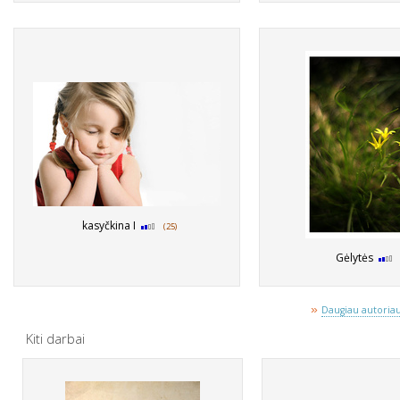
kasyčkina I
(25)
Gėlytės
»
Daugiau autoriaus
Kiti darbai