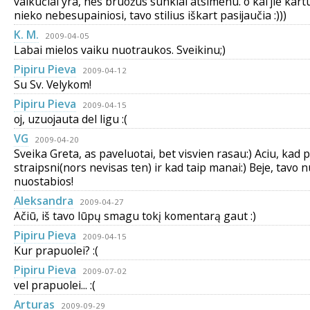
vaikučiai yra, nes bruožus sunkiai atsimenu. o kai jie kart
nieko nebesupainiosi, tavo stilius iškart pasijaučia :)))
K. M.
2009-04-05
Labai mielos vaiku nuotraukos. Sveikinu;)
Pipiru Pieva
2009-04-12
Su Sv. Velykom!
Pipiru Pieva
2009-04-15
oj, uzuojauta del ligu :(
VG
2009-04-20
Sveika Greta, as paveluotai, bet visvien rasau:) Aciu, kad 
straipsni(nors nevisas ten) ir kad taip manai:) Beje, tavo
nuostabios!
Aleksandra
2009-04-27
Ačiū, iš tavo lūpų smagu tokį komentarą gaut :)
Pipiru Pieva
2009-04-15
Kur prapuolei? :(
Pipiru Pieva
2009-07-02
vel prapuolei... :(
Arturas
2009-09-29