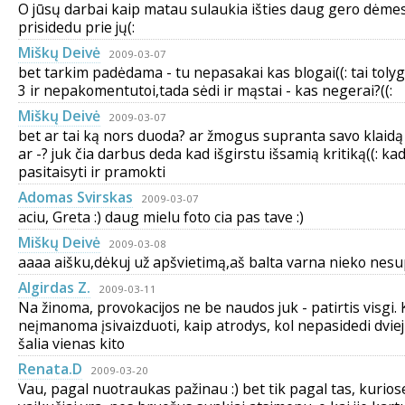
O jūsų darbai kaip matau sulaukia išties daug gero dėmes
prisidedu prie jų(:
Miškų Deivė
2009-03-07
bet tarkim padėdama - tu nepasakai kas blogai((: tai toly
3 ir nepakomentutoi,tada sėdi ir mąstai - kas negerai?((:
Miškų Deivė
2009-03-07
bet ar tai ką nors duoda? ar žmogus supranta savo klaidą
ar -? juk čia darbus deda kad išgirstu išsamią kritiką((: ka
pasitaisyti ir pramokti
Adomas Svirskas
2009-03-07
aciu, Greta :) daug mielu foto cia pas tave :)
Miškų Deivė
2009-03-08
aaaa aišku,dėkuj už apšvietimą,aš balta varna nieko nesu
Algirdas Z.
2009-03-11
Na žinoma, provokacijos ne be naudos juk - patirtis visgi. K
neįmanoma įsivaizduoti, kaip atrodys, kol nepasidedi dvie
šalia vienas kito
Renata.D
2009-03-20
Vau, pagal nuotraukas pažinau :) bet tik pagal tas, kurio