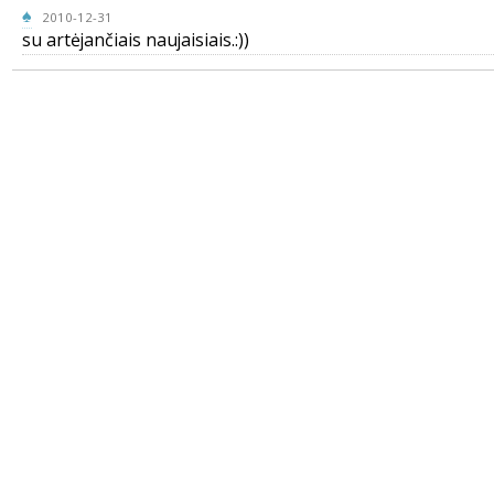
♠
2010-12-31
su artėjančiais naujaisiais.:))