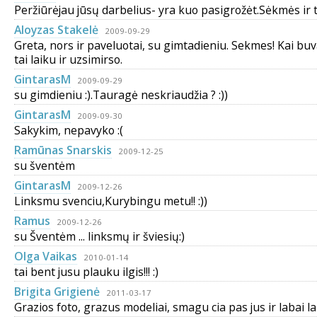
Peržiūrėjau jūsų darbelius- yra kuo pasigrožėt.Sėkmės ir t
Aloyzas Stakelė
2009-09-29
Greta, nors ir paveluotai, su gimtadieniu. Sekmes! Kai bu
tai laiku ir uzsimirso.
GintarasM
2009-09-29
su gimdieniu :).Tauragė neskriaudžia ? :))
GintarasM
2009-09-30
Sakykim, nepavyko :(
Ramūnas Snarskis
2009-12-25
su šventėm
GintarasM
2009-12-26
Linksmu svenciu,Kurybingu metu!! :))
Ramus
2009-12-26
su Šventėm ... linksmų ir šviesių:)
Olga Vaikas
2010-01-14
tai bent jusu plauku ilgis!!! :)
Brigita Grigienė
2011-03-17
Grazios foto, grazus modeliai, smagu cia pas jus ir labai l