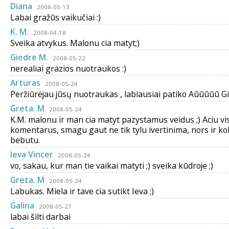
Diana
2008-05-13
Labai gražūs vaikučiai :)
K. M.
2008-04-18
Sveika atvykus. Malonu cia matyt;)
Giedre M.
2008-05-22
nerealiai grazios nuotraukos :)
Arturas
2008-05-24
Peržiūrėjau jūsų nuotraukas , labiausiai patiko Aūūūūū Gi
Greta. M
2008-05-24
K.M. malonu ir man cia matyt pazystamus veidus ;) Aciu vi
komentarus, smagu gaut ne tik tylu ivertinima, nors ir kok
bebutu.
Ieva Vincer
2008-05-24
vo, sakau, kur man tie vaikai matyti ;) sveika kūdroje ;)
Greta. M
2008-05-24
Labukas. Miela ir tave cia sutikt Ieva ;)
Galina
2008-05-27
labai šilti darbai