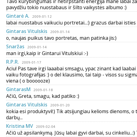
Tavo kūrybingumas ir netirpstanti energija mane labai žavi 
pavydžiu tokio nuostabaus ir šilto vaikystės albumo :)
Gintarė A.
2009-01-12
labai nuostabus vaikuciu portretai...:) grazus darbai isties 
Gintaras Vitulskis
2009-01-14
o, naujas puikus tavo portretas, man patinka jis:)
Snaržas
2009-01-14
man irgi,kaip ir Gintarui Vitulskiui :-)
R.P.R.
2009-01-17
Aciu! Pas tave irgi laaabai smsagu, ypac zinant kad laaba
vaiku fotografijas :) o del klausimo, tai taip - visos su sigm
viena ( o boooooze)
GintarasM
2009-01-18
Ačiū, Greta, smagu, kad patiko :)
Gintaras Vitulskis
2009-01-20
kokia esi produktyvi!:) Tik atsijungiau kelioms dienoms, o 
darbų...
Kristina MV
2009-02-04
Ačiū už apsilankymą. Jūsų labai gyvi darbai, su cinkeliu...:) 