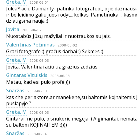
Greta. M
2008-06-01
Julea* aciu Daimanty- patinka fotografuot, o jie dazniaus
ir be leidimo galiu juos rodyt... kolkas. Pametinukai... kasm
dziaugsma nauja :)
Jovita
2008-06-02
Nuostabūs Jūsų mažyliai ir nuotraukos su jais.
Valentinas Pečininas
2008-06-02
Graži fotografe :) gražus darbai :) Sėkmės :)
Greta. M
2008-06-03
Jovita, Valentinai aciu uz grazius zodzius.
Gintaras Vitulskis
2008-06-03
Matau, kad esi pulo profė:)))
Snaržas
2008-06-03
kas che per aktore,ar manekene,su baltomis kojnaitemis 
puslapyje ?
Greta. M
2008-06-03
Gintarai, ne pulo, o snukerio megeja :) Algimantai, nemat
su baltom KOJINAITEM :))))
Snaržas
2008-06-04