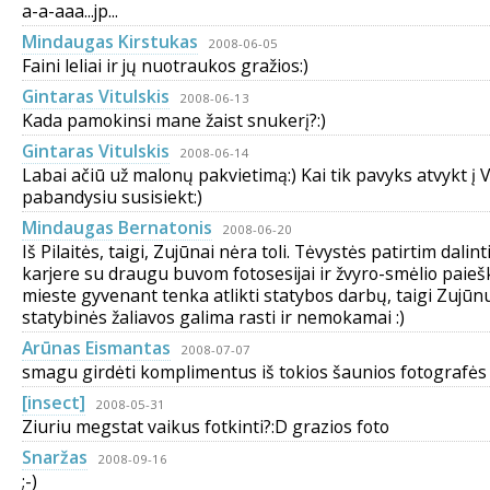
a-a-aaa...jp...
Mindaugas Kirstukas
2008-06-05
Faini leliai ir jų nuotraukos gražios:)
Gintaras Vitulskis
2008-06-13
Kada pamokinsi mane žaist snukerį?:)
Gintaras Vitulskis
2008-06-14
Labai ačiū už malonų pakvietimą:) Kai tik pavyks atvykt į V
pabandysiu susisiekt:)
Mindaugas Bernatonis
2008-06-20
Iš Pilaitės, taigi, Zujūnai nėra toli. Tėvystės patirtim dalint
karjere su draugu buvom fotosesijai ir žvyro-smėlio paieška
mieste gyvenant tenka atlikti statybos darbų, taigi Zujūn
statybinės žaliavos galima rasti ir nemokamai :)
Arūnas Eismantas
2008-07-07
smagu girdėti komplimentus iš tokios šaunios fotografės !!!
[insect]
2008-05-31
Ziuriu megstat vaikus fotkinti?:D grazios foto
Snaržas
2008-09-16
;-)