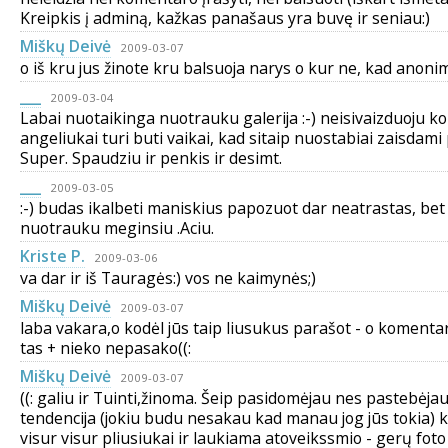
Kreipkis į adminą, kažkas panašaus yra buvę ir seniau:)
Miškų Deivė
2009-03-07
o iš kru jus žinote kru balsuoja narys o kur ne, kad anonim
___
2009-03-04
Labai nuotaikinga nuotrauku galerija :-) neisivaizduoju ko
angeliukai turi buti vaikai, kad sitaip nuostabiai zaisdami
Super. Spaudziu ir penkis ir desimt.
___
2009-03-05
:-) budas ikalbeti maniskius papozuot dar neatrastas, bet
nuotrauku meginsiu .Aciu.
Kriste P.
2009-03-06
va dar ir iš Tauragės:) vos ne kaimynės;)
Miškų Deivė
2009-03-07
laba vakara,o kodėl jūs taip liusukus parašot - o komentar
tas + nieko nepasako((:
Miškų Deivė
2009-03-07
((: galiu ir Tuinti,žinoma. Šeip pasidomėjau nes pastebėja
tendencija (jokiu budu nesakau kad manau jog jūs tokia)
visur visur pliusiukai ir laukiama atoveikssmio - gerų foto 