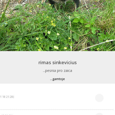
rimas sinkevicius
...pesnia pro zaica
...gamtoje
1 18 21:28)