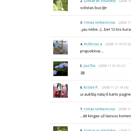
Gintaras Vitulskis
(2008 11
2.
solistas bus:)))+
rimas sinkevicius
(2008 11
3.
..jau nebe..;(...bet 12-tos ku
AUDrius a
(2008 11 19 07:53
4.
prajuokinai....
Juo'Da
(2008 11 19 10:21)
5.
:))))
Kriste P.
(2008 11 21 14:56)
6.
ui aukštą natą iš karto pagrie
rimas sinkevicius
(2008 11
7.
...dė kingas už laisvus koment
Gintaras Vitulskis
(2008 12
8.