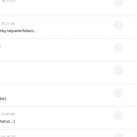
 18 21:51)
 18 21:54)
rantų nepamiršdavo...
)
bė:)
 23 00:08)
arus...:)
 06 18:25)