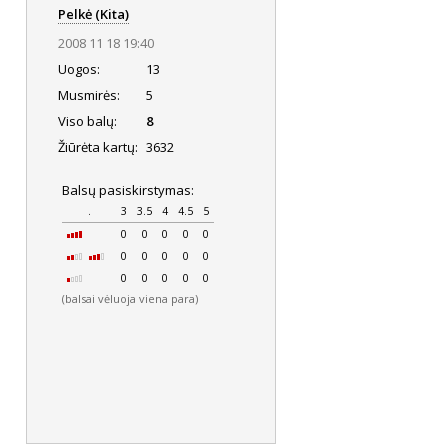
Pelkė (Kita)
2008 11 18 19:40
Uogos:
13
Musmirės:
5
Viso balų:
8
Žiūrėta kartų:
3632
Balsų pasiskirstymas:
.
3
3.5
4
4.5
5
0
0
0
0
0
0
0
0
0
0
0
0
0
0
0
(balsai vėluoja viena para)