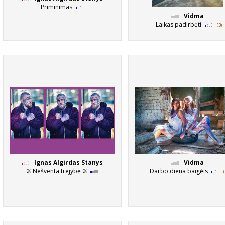
Priminimas
Vidma
Laikas padirbėti
(3)
Ignas Algirdas Stanys
Vidma
❊ Nešventa trejybė ❊
Darbo diena baigėis