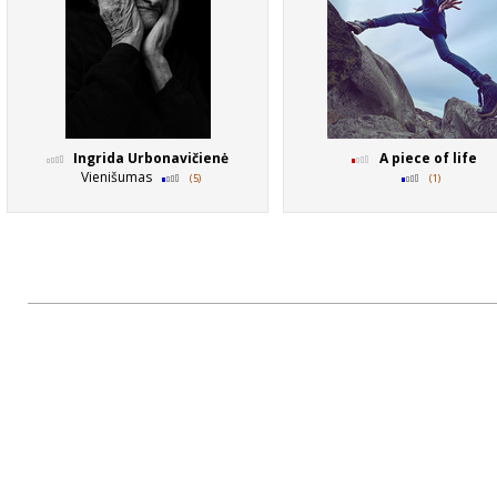
Ingrida Urbonavičienė
A piece of life
Vienišumas
(5)
(1)