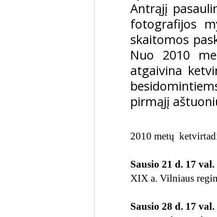
Antrąjį pasauli
fotografijos 
skaitomos paska
Nuo 2010 met
atgaivina ketvi
besidomintiems 
pirmąjį aštuon
2010 metų ketvirtad
Sausio 21 d. 17 val.
XIX a. Vilniaus regi
Sausio 28 d. 17 val.