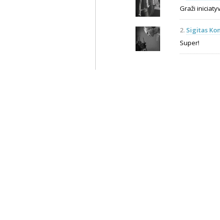
Graži iniciatyv
2.
Sigitas Ko
Super!