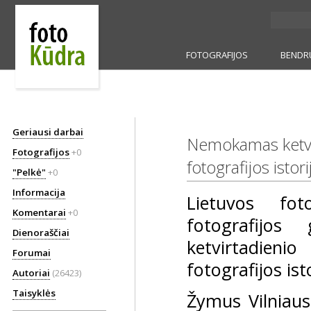
FOTOGRAFIJOS
BENDR
Geriausi darbai
Nemokamas ketvirt
Fotografijos
+0
fotografijos istori
"Pelkė"
+0
Informacija
Lietuvos fot
Komentarai
+0
fotografijos
Dienoraščiai
ketvirtadieni
Forumai
fotografijos isto
Autoriai
(26423)
Taisyklės
Žymus Vilniaus