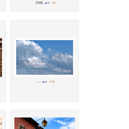
Į tolį.
(7)
.....
(12)