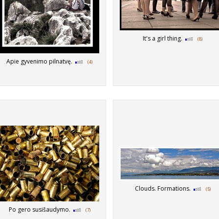
It's a girl thing.
(8)
Apie gyvenimo pilnatvę.
(4)
Clouds. Formations.
(5)
Po gero susišaudymo.
(7)