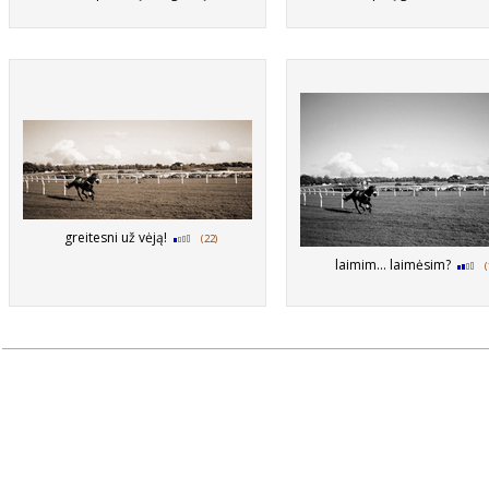
greitesni už vėją!
(22)
laimim... laimėsim?
(