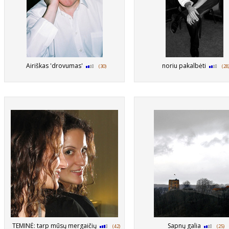
Airiškas 'drovumas'
noriu pakalbėti
(30)
(28
TEMINĖ: tarp mūsų mergaičių
Sapnų galia
(42)
(25)