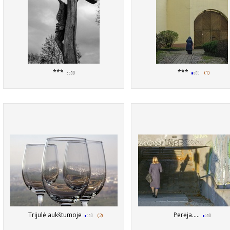
***
***
(1)
Trijulė aukštumoje
Perėja.....
(2)