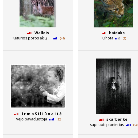
Walldis
haiduks
Keturios poros akių ...
Ohota
(44)
(5)
I r m a S i l i ū n a i t ė
Vejo pavaduotoja
skarbonke
(52)
sapnuoti pionierius
(54