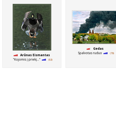
Gedas
Spalvotas ruduo
(79)
Arūnas Eismantas
"Kojomis į priekį..."
(83)