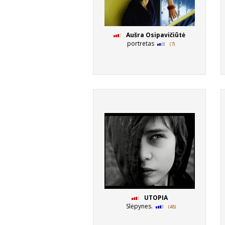
Aušra Osipavičiūtė
portretas
(7)
UTOPIA
Slėpynes.
(48)