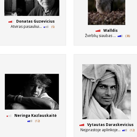
Donatas Guzevicius
Atviras pasauliui...
(5)
Walldis
Žvirblių siaubas ...
(38)
Neringa Kazlauskaitė
(12)
Vytautas Daraskevicius
Neįprastoje aplinkoje...
(12)