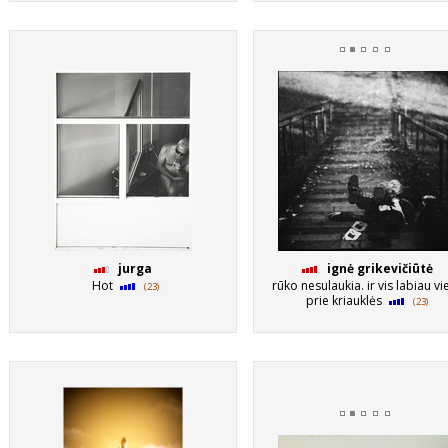
jurga
ignė grikevičiūtė
Hot
rūko nesulaukia. ir vis labiau vie
(23)
prie kriauklės
(23)