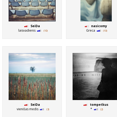
SeiDa
nasicomy
laisvadienis
Greca
(10)
(10)
SeiDa
tompetkus
vienišas medis
*
(3)
(2)