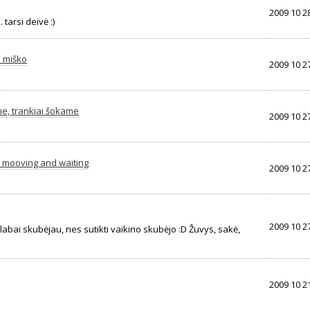
2009 10 28
 tarsi deivė :)
 miško
2009 10 27
e, trankiai šokame
2009 10 27
r mooving and waiting
2009 10 27
2009 10 27
ų labai skubėjau, nes sutikti vaikino skubėjo :D Žuvys, sakė,
2009 10 21