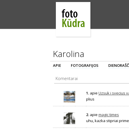
Karolina
APIE
FOTOGRAFIJOS
DIENORAŠČ
Komentarai
1.
apie
Uzsuk i svecius v
plius
2.
apie
magic times
uhu, kazka stipriai primen