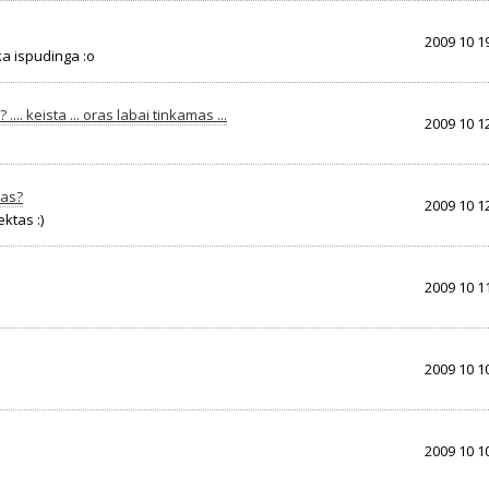
2009 10 19
a ispudinga :o
.... keista ... oras labai tinkamas ...
2009 10 12
tas?
2009 10 12
ktas :)
2009 10 11
2009 10 10
2009 10 10