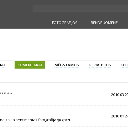
FOTOGRAFIJOS
BENDRUOMENĖ
IAI
KOMENTARAI
MĖGSTAMOS
GERIAUSIOS
KIT
asara...
2010 03 27
2010 01 24
a, tokia sentimentali fotografija :))) grazu