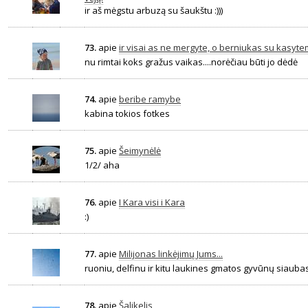
ir aš mėgstu arbuzą su šaukštu :)))
73.
apie
ir visai as ne mergyte, o berniukas su kasyte
nu rimtai koks gražus vaikas....norėčiau būti jo dėdė
74.
apie
beribe ramybe
kabina tokios fotkes
75.
apie
Šeimynėlė
1/2/ aha
76.
apie
I Kara visi i Kara
:)
77.
apie
Milijonas linkėjimų Jums...
ruoniu, delfinu ir kitu laukines gmatos gyvūnų siaubas
78.
apie
Šalikelis