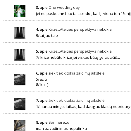
3.
apie
One wedding day
jei ne paskutinė foto tai atrodo , kad ji viena ten "ženija
4.
apie
Krizė...Ateities perspektyva nekokia
9/tai jau taip
5.
apie
Krizė...Ateities perspektyva nekokia
7/ krizė nebūtų krizė jei viskas būtų gerai. ačiū...
6.
apie
šiek tiek kitokia žaidimų aikštelė
5/ačiū
8/ ka! :)
7.
apie
šiek tiek kitokia žaidimų aikštelė
1/manau miegot laikas, kad daugiau klaidų nepridaryt
8.
apie
Sanmarezo
man pavadinimas nepatinka