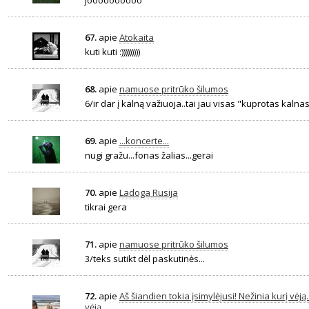
joooooooooo
67.
apie
Atokaita
kuti kuti :)))))))))
68.
apie
namuose pritrūko šilumos
6/ir dar į kalną važiuoja..tai jau visas "kuprotas kaln
69.
apie
...koncerte...
nugi gražu...fonas žalias...gerai
70.
apie
Ladoga Rusija
tikrai gera
71.
apie
namuose pritrūko šilumos
3/teks sutikt dėl paskutinės...
72.
apie
Aš šiandien tokia įsimylėjusi! Nežinia kurį vėją.
vėją.