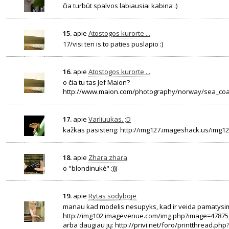
čia turbūt spalvos labiausiai kabina :)
15.
apie
Atostogos kurorte ...
17/visi ten is to paties puslapio :)
16.
apie
Atostogos kurorte ...
o čia tu tas Jef Maion?
http://www.maion.com/photography/norway/sea_coa
17.
apie
Varliuukas. ;D
kažkas pasisteng: http://img127.imageshack.us/img1
18.
apie
Zhara zhara
o "blondinukė" :)))
19.
apie
Rytas sodyboje
manau kad modelis nesupyks, kad ir veida pamatysi
http://img102.imagevenue.com/img.php?image=47875_
arba daugiau jų: http://privi.net/foro/printthread.php