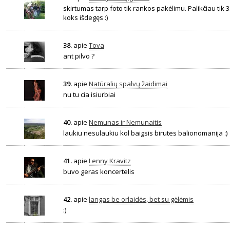
skirtumas tarp foto tik rankos pakėlimu. Palikčiau tik 3
koks išdegęs :)
38.
apie
Tova
ant pilvo ?
39.
apie
Natūralių spalvų žaidimai
nu tu cia isiurbiai
40.
apie
Nemunas ir Nemunaitis
laukiu nesulaukiu kol baigsis birutes balionomanija :)
41.
apie
Lenny Kravitz
buvo geras koncertelis
42.
apie
langas be orlaidės, bet su gėlėmis
:)