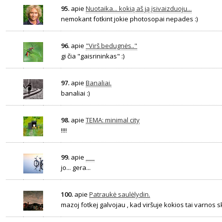
95.
apie
Nuotaika... kokią aš ją įsivaizduoju...
nemokant fotkint jokie photosopai nepades :)
96.
apie
"Virš bedugnės.."
gi čia "gaisrininkas" :)
97.
apie
Banaliai.
banaliai :)
98.
apie
TEMA: minimal city
!!!!
99.
apie
___
jo... gera...
100.
apie
Patraukė saulėlydin.
mazoj fotkej galvojau , kad viršuje kokios tai varnos sk