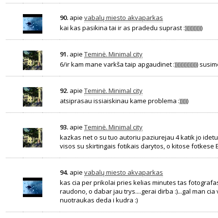
90.
apie
vabalų miesto akvaparkas
kai kas pasikina tai ir as pradedu suprast :))))))))))))
91.
apie
Teminė. Minimal city
6/ir kam mane varkša taip apgaudinet :)))))))))))))))) susimov
92.
apie
Teminė. Minimal city
atsiprasau issiaiskinau kame problema :))))))
93.
apie
Teminė. Minimal city
kazkas net o su tuo autoriu paziurejau 4 katik jo idetu
visos su skirtingais fotikais darytos, o kitose fotkese Ex
94.
apie
vabalų miesto akvaparkas
kas cia per prikolai pries kelias minutes tas fotograf
raudono, o dabar jau trys....gerai dirba :)...gal man cia 
nuotraukas deda i kudra :)