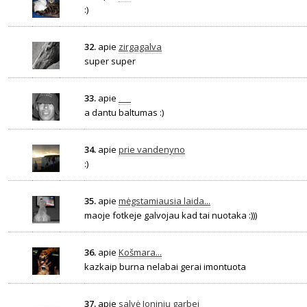
:)
32.
apie
zirgagalva
super super
33.
apie
___
a dantu baltumas :)
34.
apie
prie vandenyno
:)
35.
apie
mėgstamiausia laida...
maoje fotkeje galvojau kad tai nuotaka :)))
36.
apie
Košmara...
kazkaip burna nelabai gerai imontuota
37.
apie
salvė Joninių garbei