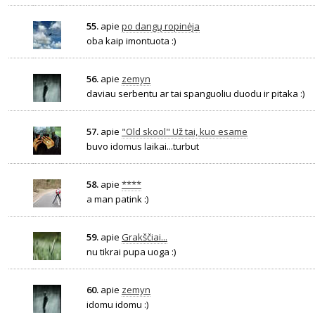
55.
apie
po dangų ropinėja
oba kaip imontuota :)
56.
apie
zemyn
daviau serbentu ar tai spanguoliu duodu ir pitaka :)
57.
apie
"Old skool" Už tai, kuo esame
buvo idomus laikai...turbut
58.
apie
****
a man patink :)
59.
apie
Grakščiai...
nu tikrai pupa uoga :)
60.
apie
zemyn
idomu idomu :)