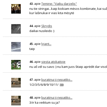
43.
apie
Temine: "Vaiku darzelis"
nu tie stringai...kaip kiokiam mėsos kombinate, kai s
kur lašinukai ir vias kita mėsytė
44.
apie
Skrydis
dailiai nusileido :)
45.
apie
lyjant...
taip
46.
apie
siesta atokaitoje
nu aš vėl su savo :) nu kam juos šitaip aprėdit dar viso
47.
apie
buratinui ji nepatiko...
1/2/3/5/6/8/9/10/11/ :)))))
48.
apie
buratinui ji nepatiko...
3/ir ka veiktum su ja?