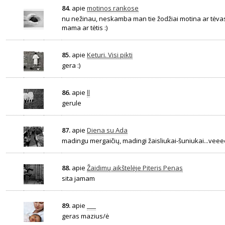
84.
apie
motinos rankose
nu nežinau, neskamba man tie žodžiai motina ar tėvas
mama ar tėtis :)
85.
apie
Keturi. Visi pikti
gera :)
86.
apie
ll
gerule
87.
apie
Diena su Ada
madingu mergaičių, madingi žaisliukai-šuniukai...veeee
88.
apie
Žaidimų aikštelėje Piteris Penas
sita jamam
89.
apie
___
geras mazius/ė