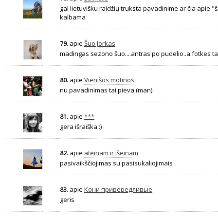
gal lietuvišku raidžių truksta pavadinime ar čia apie "ša
kalbama
79.
apie
Šuo Jorkas
madingas sezono šuo....antras po pudelio..a fotkes ta
80.
apie
Vienišos motinos
nu pavadinimas tai pieva (man)
81.
apie
***
gera išraiška :)
82.
apie
ateinam ir išeinam
pasivaikščiojimas su pasisukaliojimais
83.
apie
Кони привередливые
geris