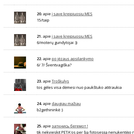
20.
apie
į save kreipiuosiu MES
15/taip
21.
apie
į save kreipiuosiu MES
6/moterų gundytojai :))
22.
apie
po jėzaus apsilankymo
6/ 7/ Šventvagiška?
23.
apie
Troškulys
tos gėles visa dėmesi nuo paukštuko atitraukia
24.
apie
daugiau mažiau
b2gethininkė :)
25.
apie
заткнись бегемот !
tik nekvieskit PETA'os per šią fotosesiją nenukentėjo 