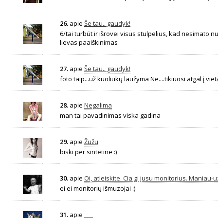
26.
apie
Še tau.. gaudyk!
6/tai turbūt ir išrovei visus stulpelius, kad nesimato nu
lievas paaiškinimas
27.
apie
Še tau.. gaudyk!
foto taip...už kuoliukų laužyma Ne....tikiuosi atgal į vie
28.
apie
Negalima
man tai pavadinimas viska gadina
29.
apie
Žužu
biski per sintetine :)
30.
apie
Oi, atleiskite. Cia gi jusu monitorius. Maniau-uz
ei ei monitorių išmuzojai :)
31.
apie
___