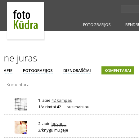
FOTOGRAFIJOS
BENDR
ne juras
APIE
FOTOGRAFIJOS
DIENORAŠČIAI
KOMENTARAI
Komentarai
1.
apie
42 kampas
1/a rimtai 42 .... susimaisiau
2.
apie
buvau...
3/knygu mugeje