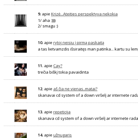
9.
apie
Krizė...Ateities perspektyva nekokia
1/ aha :))))
2/ smagu :)
10.
apie
rytoj neisiu į pirmą paskaitą
a tas lietvamzdis išsiraitęs man patinka... kartu su lem
11.
apie
Çay?
trečia biškį tokia pavaidinta
12.
apie
aš čia ne vienas..matai?
skanavai cd system of a down viršelį ar internete rada
13.
apie
repeticija
skanava cd system of a down viršelį ar internete rada
14.
apie
užnugaris