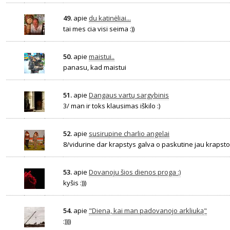
49.
apie
du katinėliai...
tai mes cia visi seima :))
50.
apie
maistui..
panasu, kad maistui
51.
apie
Dangaus vartų sargybinis
3/ man ir toks klausimas iškilo :)
52.
apie
susirupine charlio angelai
8/vidurine dar krapstys galva o paskutine jau krapsto...
53.
apie
Dovanoju šios dienos proga :)
kyšis :)))
54.
apie
"Diena, kai man padovanojo arkliuką"
:))))