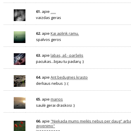
61.
apie
___
vaizdas geras
62.
apie
Kai aplink ramu.
spalvos geros
63.
apie
labas, aš - paršelis
pacukas...bijau tu padarų :)
64.
apie
Ant bedugnes krasto
derliaus nebus :) :(
65.
apie
marios
saulė gerai draskosi :)
66.
apie
"Niekada mums meilės nebus per daug" arba
gyvenimo"