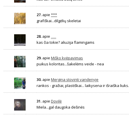
27.
apie
***
grafiškai...dilgėlių skeletai
28.
apie
___
kas čia tokie? aliuzija flamingams
29.
apie
Miško kvėpavimas
puikus koloritas...šakelėms veide - nea
30.
apie
Mergina stovinti vandenyje
rankos - gražiai, plastiškai... laikysena ir išraiška liuk
31.
apie
Dovilė
Miela...gal daugoka dešinės