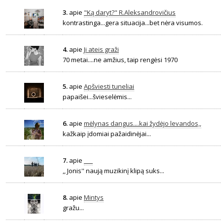
3.
apie
"Ką daryt?" R.Aleksandrovičius
kontrastinga...gera situacija...bet nėra visumos.
4.
apie
Ji ateis graži
70 metai....ne amžius, taip rengėsi 1970
5.
apie
Apšviesti tuneliai
papaišei...švieselėmis...
6.
apie
mėlynas dangus....kai žydėjo levandos,,
kažkaip įdomiai pažaidinėjai...
7.
apie
___
,, Jonis'' naują muzikinį klipą suks...
8.
apie
Mintys
gražu...