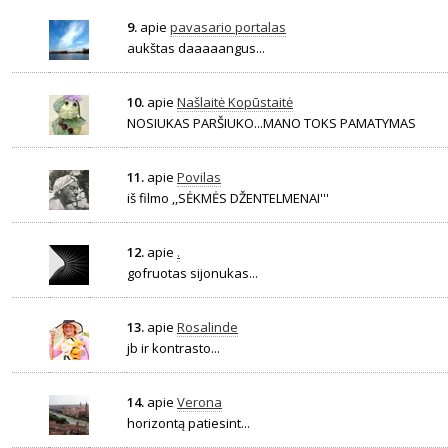
9.
apie
pavasario portalas
aukštas daaaaangus...
10.
apie
Našlaitė Kopūstaitė
NOSIUKAS PARŠIUKO...MANO TOKS PAMATYMAS
11.
apie
Povilas
iš filmo ,,SĖKMĖS DŽENTELMENAI'''
12.
apie
.
gofruotas sijonukas...
13.
apie
Rosalinde
jb ir kontrasto...
14.
apie
Verona
horizontą patiesint...