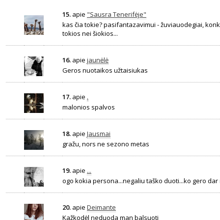
15.
apie
"Sausra Tenerifėje"
kas čia tokie? pasifantazavimui - žuviauodegiai, konk
tokios nei šiokios...
16.
apie
jaunėlė
Geros nuotaikos užtaisiukas
17.
apie
.
malonios spalvos
18.
apie
Jausmai
gražu, nors ne sezono metas
19.
apie
...
ogo kokia persona...negaliu taško duoti...ko gero da
20.
apie
Deimante
Kažkodėl neduoda man balsuoti