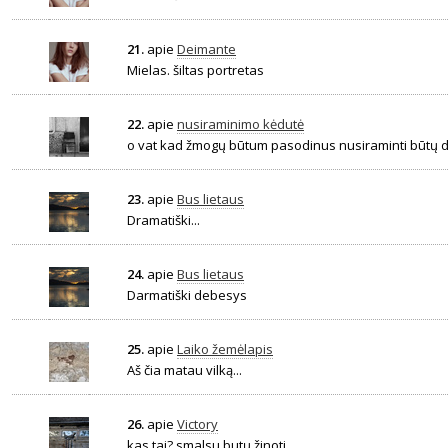
21.
apie
Deimante
Mielas. šiltas portretas
22.
apie
nusiraminimo kėdutė
o vat kad žmogų būtum pasodinus nusiraminti būtų da
23.
apie
Bus lietaus
Dramatiški...
24.
apie
Bus lietaus
Darmatiški debesys
25.
apie
Laiko žemėlapis
Aš čia matau vilką...
26.
apie
Victory
kas tai? smalsu butų žinoti