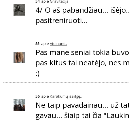
54.
apie
Gravitacija
4/ O aš pabandžiau... išėjo...
pasitreniruoti...
55.
apie
Ateinanti..
Pas mane seniai tokia buvo a
pas kitus tai neatėjo, nes m
:)
56.
apie
Karakumų išsiilgę...
Ne taip pavadainau... už ta
gavau... šiaip tai čia "Laukima