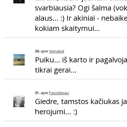
svarbiausia? Ogi šalma (vok
alaus... :) Ir akiniai - nebaik
kokiam skaitymui...
30.
apie
Vienatvė
Puiku... iš karto ir pagalvoja
tikrai gerai...
31.
apie
Pasislėpiau
Giedre, tamstos kačiukas j
herojumi... :)