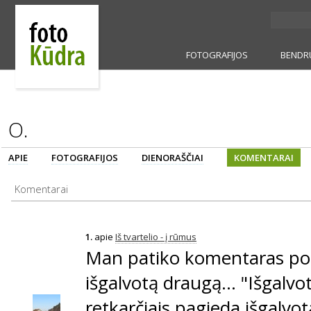
FOTOGRAFIJOS
BENDR
O.
APIE
FOTOGRAFIJOS
DIENORAŠČIAI
KOMENTARAI
Komentarai
1.
apie
Iš tvartelio - į rūmus
Man patiko komentaras po
išgalvotą draugą... "Išgalvo
retkarčiais pagieda išgalvo