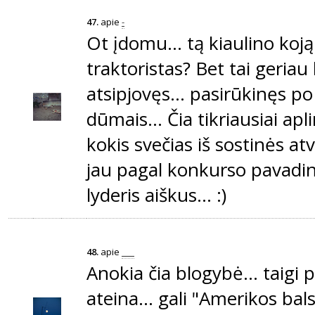
47.
apie
-
Ot įdomu... tą kiaulino koj
traktoristas? Bet tai geriau
atsipjovęs... pasirūkinęs po
dūmais... Čia tikriausiai apl
kokis svečias iš sostinės atva
jau pagal konkurso pavad
lyderis aiškus... :)
48.
apie
___
Anokia čia blogybė... taigi
ateina... gali "Amerikos bals