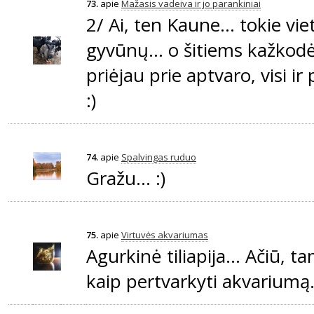
73.
apie
Mažasis vadeiva ir jo parankiniai
2/ Ai, ten Kaune... tokie vie
gyvūnų... o šitiems kažkodė
priėjau prie aptvaro, visi ir
:)
74.
apie
Spalvingas ruduo
Gražu... :)
75.
apie
Virtuvės akvariumas
Agurkinė tiliapija... Ačiū, t
kaip pertvarkyti akvariumą..