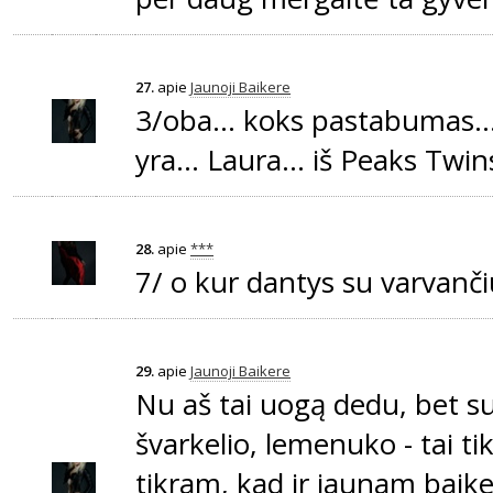
27.
apie
Jaunoji Baikere
3/oba... koks pastabumas... t
yra... Laura... iš Peaks Twin
28.
apie
***
7/ o kur dantys su varvanči
29.
apie
Jaunoji Baikere
Nu aš tai uogą dedu, bet sut
švarkelio, lemenuko - tai ti
tikram, kad ir jaunam baike