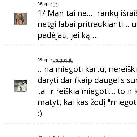
38.
apie
**
1/ Man tai ne.... rankų išraiš
netgi labai pritraukianti...
padėjau, jei ką...
39.
apie
..portretai..
...na miegoti kartu, nereišk
daryti dar (kaip daugelis su
tai ir reiškia miegoti... to ir
matyt, kai kas žodį "miegoti
:)