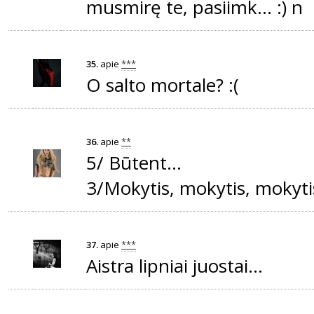
musmirę te, pasiimk... :) n
35.
apie
***
O salto mortale? :(
36.
apie
**
5/ Būtent...
3/Mokytis, mokytis, mokytis.
37.
apie
***
Aistra lipniai juostai...