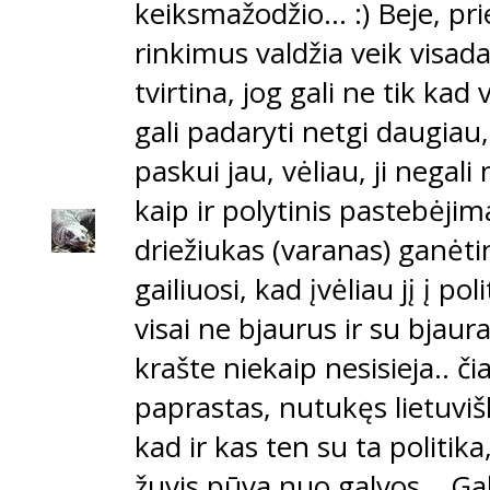
keiksmažodžio... :) Beje, pr
rinkimus valdžia veik visada
tvirtina, jog gali ne tik kad 
gali padaryti netgi daugiau, n
paskui jau, vėliau, ji negali n
kaip ir polytinis pastebėjima
driežiukas (varanas) ganėtin
gailiuosi, kad įvėliau jį į pol
visai ne bjaurus ir su bjau
krašte niekaip nesisieja.. či
paprastas, nutukęs lietuvišk
kad ir kas ten su ta politika
žuvis pūva nuo galvos... Gal