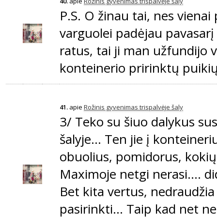
40.
apie
Rožinis gyvenimas trispalvėje šaly
P.S. O žinau tai, nes vienai
varguolei padėjau pavasarį
ratus, tai ji man užfundijo v
konteinerio pririnktų puiki
41.
apie
Rožinis gyvenimas trispalvėje šaly
3/ Teko su šiuo dalykus sus
šalyje... Ten jie į konteiner
obuolius, pomidorus, kokių
Maximoje netgi nerasi.... did
Bet kita vertus, nedraudži
pasirinkti... Taip kad net n