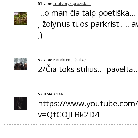
51.
apie
..patvorys proziškai..
...o man čia taip poetiška..
į žolynus tuos parkristi.... a
;)
52.
apie
Karakumų išsiilgę...
2/Čia toks stilius... pavelta...
53.
apie
Arise
https://www.youtube.com
v=QfCOJLRk2D4