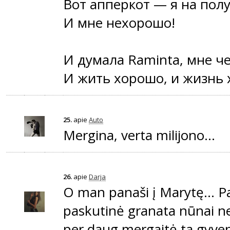
Вот апперкот — я на пол
И мне нехорошо!
И думала Raminta, мне ч
И жить хорошо, и жизнь 
25.
apie
Auto
Mergina, verta milijono...
26.
apie
Darja
O man panaši į Marytę... 
paskutinė granata nūnai ne
per daug mergaitė ta gyveni