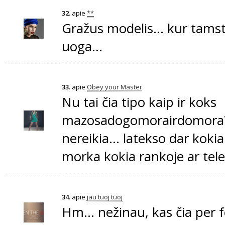
32.
apie
**
Gražus modelis... kur tamsta
uoga...
33.
apie
Obey your Master
Nu tai čia tipo kaip ir koks
mazosadogomorairdomora
nereikia... latekso dar kokia 
morka kokia rankoje ar tele
34.
apie
jau tuoj tuoj
Hm... nežinau, kas čia per f