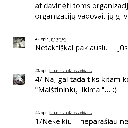
atidavinėti toms organizac
organizacijų vadovai, jų gi v
42.
apie
..portretai..
Netaktiškai paklausiu.... jū
43.
apie
Jautrus valdžios veidas...
4/ Na, gal tada tiks kitam ko
"Maištininkų likimai"... :)
44.
apie
Jautrus valdžios veidas...
1/Nekeikiu... neparašiau n