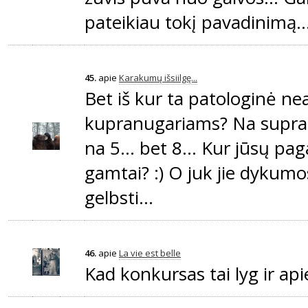
pateikiau tokį pavadinimą..
45.
apie
Karakumų išsiilgę...
Bet iš kur ta patologinė n
kupranugariams? Na supran
na 5... bet 8... Kur jūsų pa
gamtai? :) O juk jie dykum
gelbsti...
46.
apie
La vie est belle
Kad konkursas tai lyg ir apie