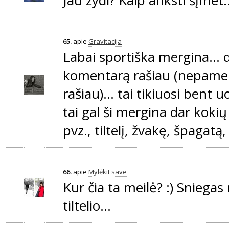
Jau žydi? Kaip anksti šįmet..
65.
apie
Gravitacija
Labai sportiška mergina... 
komentarą rašiau (nepamen
rašiau)... tai tikiuosi bent u
tai gal ši mergina dar koki
pvz., tiltelį, žvakę, špagatą,
66.
apie
Mylėkit save
Kur čia ta meilė? :) Sniega
tiltelio...