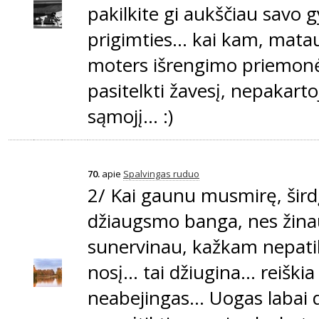
pakilkite gi aukščiau savo g
prigimties... kai kam, mata
moters išrengimo priemonė.
pasitelkti žavesį, nepakarto
sąmojį... :)
70.
apie
Spalvingas ruduo
2/ Kai gaunu musmirę, širdį
džiaugsmo banga, nes žina
sunervinau, kažkam nepatik
nosį... tai džiugina... reiški
neabejingas... Uogas labai 