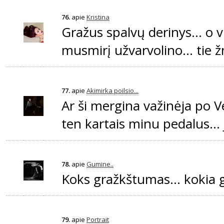
76.
apie
Kristina
Gražus spalvų derinys... o vi
musmirį užvarvolino... tie 
77.
apie
Akimirka poilsio...
Ar ši mergina važinėja po V
ten kartais minu pedalus... je
78.
apie
Gumine..
Koks gražkštumas... kokia gr
79.
apie
Portrait