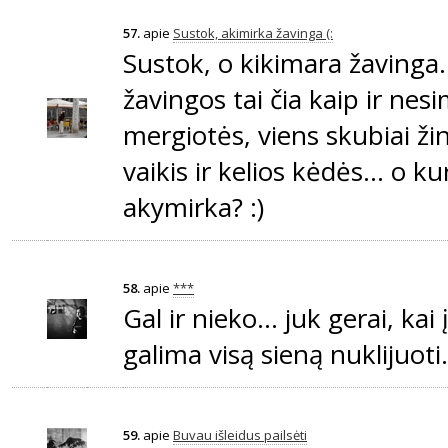
57.
apie
Sustok, akimirka žavinga (:
Sustok, o kikimara žavinga..
žavingos tai čia kaip ir nesi
mergiotės, viens skubiai ži
vaikis ir kelios kėdės... o ku
akymirka? :)
58.
apie
***
Gal ir nieko... juk gerai, kai
galima visą sieną nuklijuoti..
59.
apie
Buvau išleidus pailsėti