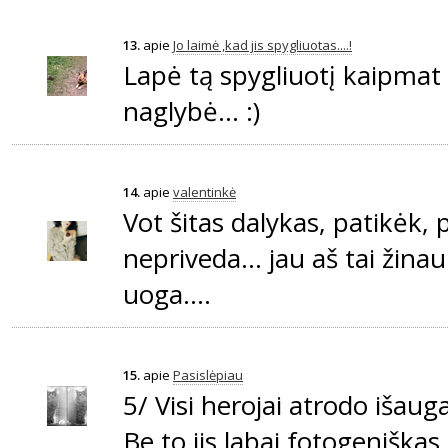
13.
apie
Jo laimė ,kad jis spygliuotas....!
Lapė tą spygliuotį kaipmat 
naglybė... :)
14.
apie
valentinkė
Vot šitas dalykas, patikėk, 
nepriveda... jau aš tai žina
uoga....
15.
apie
Pasislėpiau
5/ Visi herojai atrodo išauga
Be to jis labai fotogeniškas 