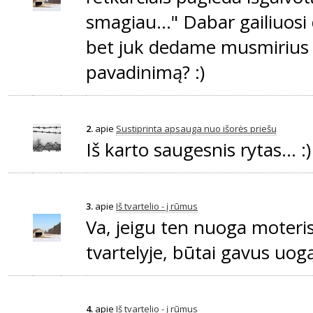
smagiau..." Dabar gailiuosi
bet juk dedame musmirius 
pavadinimą? :)
2.
apie
Sustiprinta apsauga nuo išorės priešų
Iš karto saugesnis rytas... :
3.
apie
Iš tvartelio - į rūmus
Va, jeigu ten nuoga moteris
tvartelyje, būtai gavus uogą.
4.
apie
Iš tvartelio - į rūmus