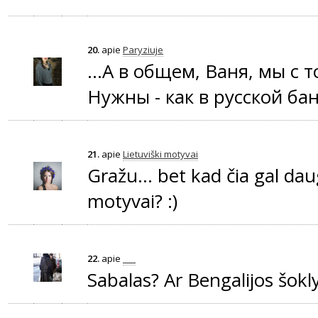
20.
apie
Paryziuje
...А в общем, Ваня, мы с 
Нужны - как в русской бан
21.
apie
Lietuviški motyvai
Gražu... bet kad čia gal da
motyvai? :)
22.
apie
___
Sabalas? Ar Bengalijos šokly