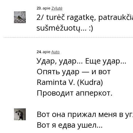
23.
apie
Zylutė
2/ turėč ragatkę, patraukči
sušmėžuotų... :)
24.
apie
Auto
Удар, удар... Еще удар...
Опять удар — и вот
Raminta V. (Kudra)
Проводит апперкот.
Вот она прижал меня в уг
Вот я едва ушел...