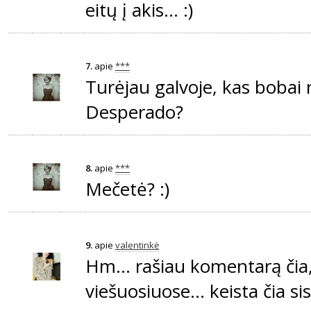
eitų į akis... :)
7.
apie
***
Turėjau galvoje, kas bobai 
Desperado?
8.
apie
***
Mečetė? :)
9.
apie
valentinkė
Hm... rašiau komentarą čia
viešuosiuose... keista čia si