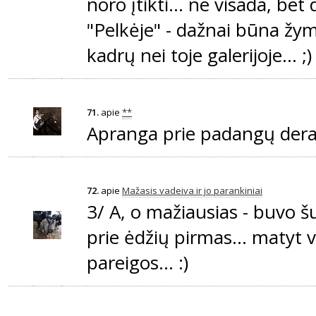
noro įtikti... ne visada, bet 
"Pelkėje" - dažnai būna žy
kadrų nei toje galerijoje... ;)
71.
apie
**
Apranga prie padangų dera..
72.
apie
Mažasis vadeiva ir jo parankiniai
3/ A, o mažiausias - buvo šust
prie ėdžių pirmas... matyt 
pareigos... :)