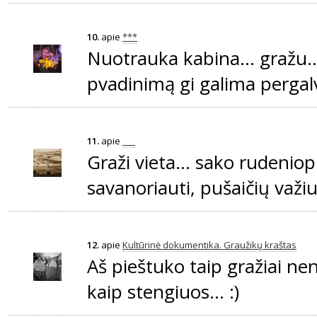
10.
apie
***
Nuotrauka kabina... gražu...
pvadinimą gi galima pergalvo
11.
apie
___
Graži vieta... sako rudenio
savanoriauti, pušaičių važiuot
12.
apie
Kultūrinė dokumentika. Graužikų kraštas
Aš pieštuko taip gražiai nen
kaip stengiuos... :)