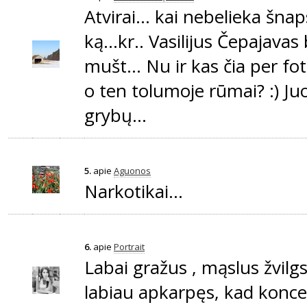
Atvirai... kai nebelieka šna
ką...kr.. Vasilijus Čepajavas
mušt... Nu ir kas čia per fo
o ten tolumoje rūmai? :) Ju
grybų...
5.
apie
Aguonos
Narkotikai...
6.
apie
Portrait
Labai gražus , mąslus žvilgs
labiau apkarpęs, kad konce