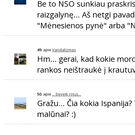
Be to NSO sunkiau praskrist
raizgalynę... Aš netgi pavad
"Mėnesienos pynė" arba "Nak
49.
apie
Vandalizmas
Hm... gerai, kad kokie moro
rankos neištraukė į krautuve
50.
apie
... beveik rojus...
Gražu... Čia kokia Ispanija? 
malūnai? :)