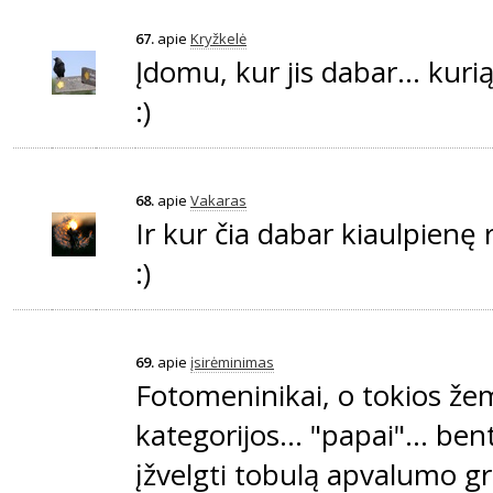
67.
apie
Kryžkelė
Įdomu, kur jis dabar... kurią
:)
68.
apie
Vakaras
Ir kur čia dabar kiaulpienę
:)
69.
apie
įsirėminimas
Fotomeninikai, o tokios ž
kategorijos... "papai"... be
įžvelgti tobulą apvalumo gro