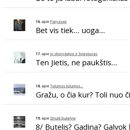
16.
apie
Paryziuje
Bet vis tiek... uoga...
17.
apie
jo skersgatvis ir šviestuvas
Ten Jietis, ne paukštis...
18.
apie
Tolumos tolumos...
Gražu, o čia kur? Toli nuo č
19.
apie
žinutė butelyje
8/ Butelis? Gadina? Galvok k