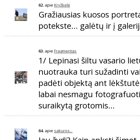
62.
apie
Kryžkelė
Gražiausias kuosos portreta
potekste... galėtų ir į galeriją 
63.
apie
Fragmentas
1/ Lepinasi šiltu vasario lietu
nuotrauka turi sužadinti va
padėti objektą ant lėkštutės
labai nesmagu fotografuoti
suraikytą grotomis...
64.
apie
sakuros...