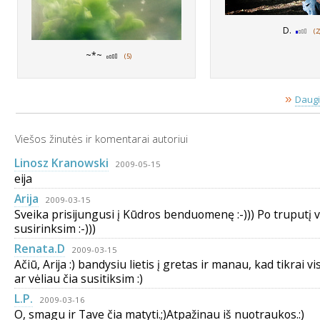
D.
(2
~*~
(5)
»
Daugi
Viešos žinutės ir komentarai autoriui
Linosz Kranowski
2009-05-15
eija
Arija
2009-03-15
Sveika prisijungusi į Kūdros benduomenę :-))) Po truputį v
susirinksim :-)))
Renata.D
2009-03-15
Ačiū, Arija :) bandysiu lietis į gretas ir manau, kad tikrai 
ar vėliau čia susitiksim :)
L.P.
2009-03-16
O, smagu ir Tave čia matyti.;)Atpažinau iš nuotraukos.:)