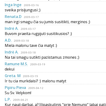
Inga Inge
2009-03-16
sveika prisijungusi ;)
Renata.D
2009-03-17
man irgi smagu čia su jumis susitikti, merginos ;)
Indrė A.
2009-03-17
Buvom praeita rugpjuti susitikusios? ;)
A.D.
2009-03-18
Miela malonu tave čia matyt :)
Indrė A.
2009-03-18
Na tai smagu sutikti pazistamus zmones ;)
Ramune M.S.
2009-03-19
dekui
Greta. M
2009-03-19
Ir tu cia murkdaisi? :) malonu matyt
Pipiru Pieva
2009-04-12
Su Sv. Velykom!
L.P.
2009-04-21
Kur nauji darbai, a?:)))paskutinis "prie Nemuno" labai pati