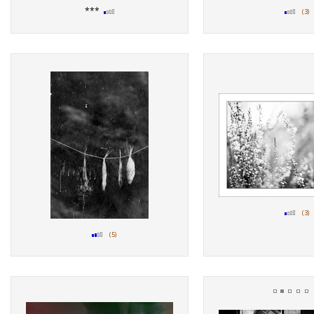
***
(3)
(3)
(5)