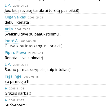
L.P.
2009-04-25
Joo, kitą savaitę tai tikrai turėtų pasipilti;)))
Olga Vaikas
2009-05-05
dekui, Renata! :)
Arija
2009-05-06
Sveikinu tave su paaukštinimu :)
Indrė A.
2009-05-08
O, sveikinu ir as zengus i prieki :)
Pipiru Pieva
2009-05-11
Renata - sveikinimai :)
L.P.
2009-05-11
Šaunu pirmas strypelis, taip ir toliau;)!
Inga Inge
2009-05-15
su pirmuoju!!!!
♠
2009-11-04
Gražus darbai:)
♠
2009-12-27
Su Šventėm :)