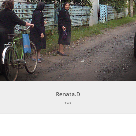
Renata.D
***