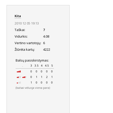
Kita
2010 12 05 19:13
Taškai:
7
Vidurkis:
4.08
Vertino vartotojų:
6
Žiūrėta kartų:
4222
Balsų pasiskirstymas:
.
3
3.5
4
4.5
5
0
0
0
0
0
0
1
1
2
1
1
0
0
0
0
(balsai vėluoja viena para)