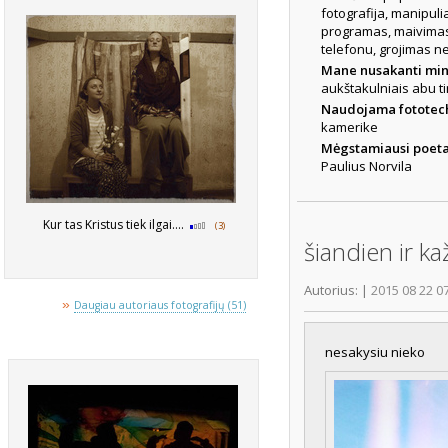
fotografija, manipul
programas, maivimasis
telefonu, grojimas ner
Mane nusakanti min
aukštakulniais abu ti
Naudojama fototec
kamerike
Mėgstamiausi poetai
Paulius Norvila
Kur tas Kristus tiek ilgai....
(3)
šiandien ir k
Autorius:
|
2015 08 22 0
»
Daugiau autoriaus fotografijų (51)
nesakysiu nieko