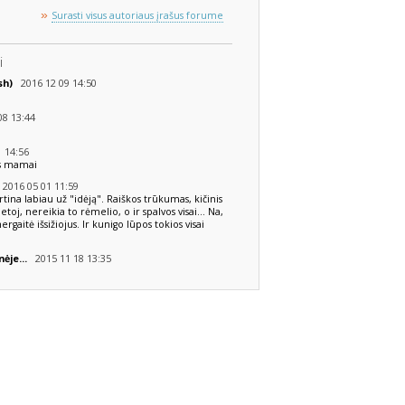
»
Surasti visus autoriaus įrašus forume
i
2016 12 09 14:50
ish)
8 13:44
 14:56
us mamai
2016 05 01 11:59
rtina labiau už "idėją". Raiškos trūkumas, kičinis
etoj, nereikia to rėmelio, o ir spalvos visai... Na,
gaitė išsižiojus. Ir kunigo lūpos tokios visai
2015 11 18 13:35
nėje...