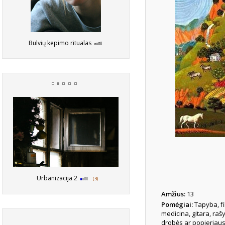
Bulvių kepimo ritualas
Urbanizacija 2
(3)
Amžius:
13
Pomėgiai:
Tapyba, fi
medicina, gitara, raš
drobės ar popieriau