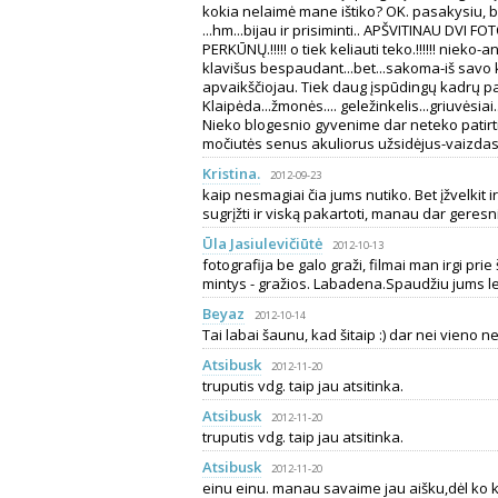
kokia nelaimė mane ištiko? OK. pasakysiu, 
...hm...bijau ir prisiminti.. APŠVITINAU DVI 
PERKŪNŲ.!!!!! o tiek keliauti teko.!!!!!! nieko
klavišus bespaudant...bet...sakoma-iš savo k
apvaikščiojau. Tiek daug įspūdingų kadrų pada
Klaipėda...žmonės.... geležinkelis...griuvėsiai.
Nieko blogesnio gyvenime dar neteko patirti,
močiutės senus akuliorus užsidėjus-vaizdas n
Kristina.
2012-09-23
kaip nesmagiai čia jums nutiko. Bet įžvelkit i
sugrįžti ir viską pakartoti, manau dar geresnių
Ūla Jasiulevičiūtė
2012-10-13
fotografija be galo graži, filmai man irgi prie
mintys - gražios. Labadena.Spaudžiu jums l
Beyaz
2012-10-14
Tai labai šaunu, kad šitaip :) dar nei vieno ne
Atsibusk
2012-11-20
truputis vdg. taip jau atsitinka.
Atsibusk
2012-11-20
truputis vdg. taip jau atsitinka.
Atsibusk
2012-11-20
einu einu. manau savaime jau aišku,dėl ko 