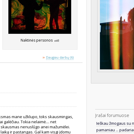
Naktinės personos
»
Daugiau darbų (6)
Įrašai forumuose
eiksmas mane užklupo, toks skausmingas,
i galėčiau. Tokia nelaimė.... net
Ieškau žmogaus su n
 bet skausmas nenuslūgo anei mažumėlei.
pamaniau ... padariau
ą laiką ir pastangas. Gal kam visgi įdomu