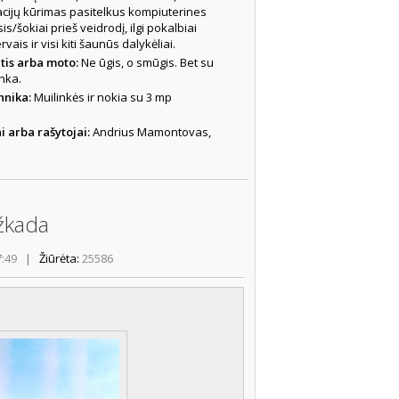
iacijų kūrimas pasitelkus kompiuterines
/šokiai prieš veidrodį, ilgi pokalbiai
vais ir visi kiti šaunūs dalykėliai.
tis arba moto:
Ne ūgis, o smūgis. Bet su
nka.
hnika:
Muilinkės ir nokia su 3 mp
 arba rašytojai:
Andrius Mamontovas,
ažkada
7:49
|
Žiūrėta:
25586