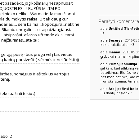
bet pažadėkit, jog košmarų nesapnuosit.
FOTOJUOSTELES.!!!! RUPŪS MILTAI PO
-anei nieko neliko. Ašaros rieda man čionai
laidų mokytis reikia. O tiek daug kur
Parašyti komentara
riau.... seni kaimai...kopos,jūra...naktinė
apie
Untitled (FishFet
..Bliamba. negaliu.... o taip džiaugiausi.
:D
,,atsiprašai. ašaros užtemdė akis...tarsi
eįžiūrimas...ate :((((
2016 05 0
apie
Seserys
kokie raktikaulia.. <3
2016 05 01
apie
mamai
r gerąją pusę - bus proga vėl į tas vietas
grybukai mamai, kryži
 kadrų parsivešit :) sėkmės ir neliūdėkit :))
apie
Pirmoji Komunija
gal kala, kad atlikimą ve
pateikimas. Blur'as ne vi
 širdies, pomėgius ir aš tokius vartojus.
bet man patinka, kad mer
eteną.
ironiškai sueina. Amen.
apie
Arklį pažinsi kelio
teko pažinti tokio :)
'Tu dantų nešiepk..'
kabo :D