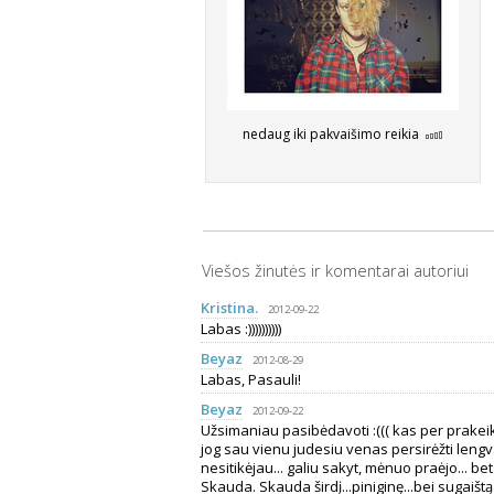
nedaug iki pakvaišimo reikia
Viešos žinutės ir komentarai autoriui
Kristina.
2012-09-22
Labas :))))))))))
Beyaz
2012-08-29
Labas, Pasauli!
Beyaz
2012-09-22
Užsimaniau pasibėdavoti :((( kas per prak
jog sau vienu judesiu venas persirėžti lengva
nesitikėjau... galiu sakyt, mėnuo praėjo...
Skauda. Skauda širdį...piniginę...bei sugaišt