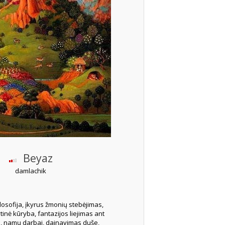
Beyaz
damlachik
losofija, įkyrus žmonių stebėjimas,
ytinė kūryba, fantazijos liejimas ant
s, namų darbai, dainavimas duše,