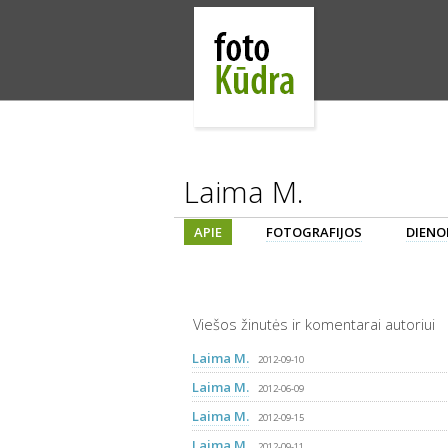
Laima M.
APIE
FOTOGRAFIJOS
DIENO
Viešos žinutės ir komentarai autoriui
Laima M.
2012-09-10
Laima M.
2012-06-09
Laima M.
2012-09-15
Laima M.
2012-09-11