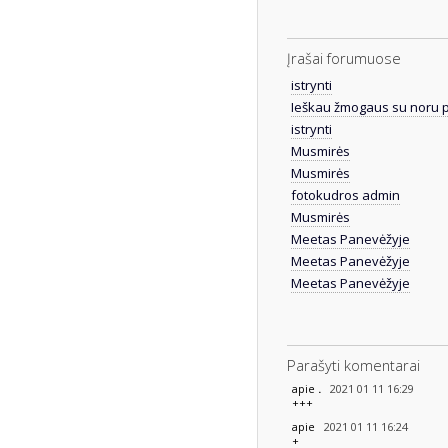
Įrašai forumuose
istrynti
Ieškau žmogaus su noru 
istrynti
Musmirės
Musmirės
fotokudros admin
Musmirės
Meetas Panevėžyje
Meetas Panevėžyje
Meetas Panevėžyje
Parašyti komentarai
2021 01 11 16:29
apie
.
+++
2021 01 11 16:24
apie
+