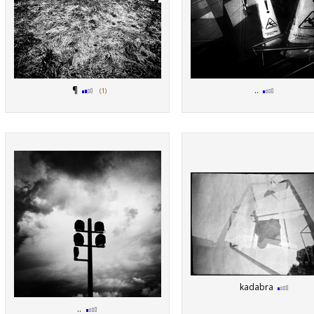
¶
..
(1)
kadabra
..