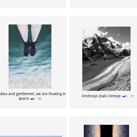
ies and gentlemen, we are floating in
Amžinojo įšalo žemėje
(7)
space
(8)