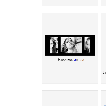
Happiness
(15)
Lad