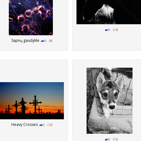
(13)
Sapnų gaudyklė
(8)
Heavy Crosses
(12)
(12)