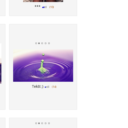
***
(10)
Tekšt ;)
(14)