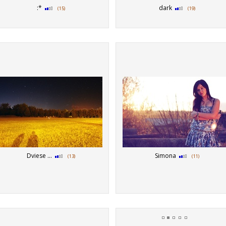
:*
dark
(15)
(19)
Dviese ...
Simona
(13)
(11)