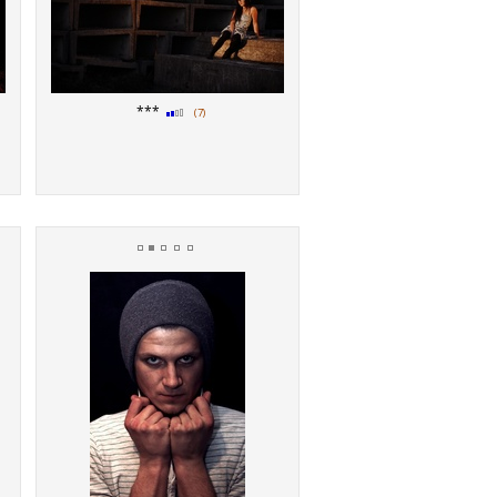
***
(7)