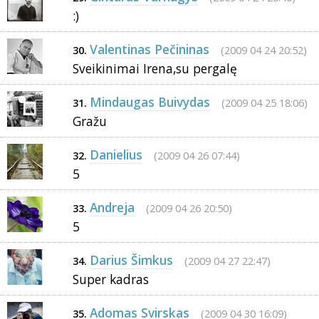
:)
Valentinas Pečininas
(2009 04 24 20:52)
30.
Sveikinimai Irena,su pergalę
Mindaugas Buivydas
(2009 04 25 18:06)
31.
Gražu
Danielius
(2009 04 26 07:44)
32.
5
Andreja
(2009 04 26 20:50)
33.
5
Darius Šimkus
(2009 04 27 22:47)
34.
Super kadras
Adomas Svirskas
(2009 04 30 16:09)
35.