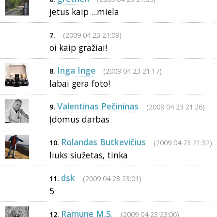
jetus kaip ...miela
(2009 04 23 21:09)
7.
oi kaip gražiai!
Inga Inge
(2009 04 23 21:17)
8.
labai gera foto!
Valentinas Pečininas
(2009 04 23 21:26)
9.
Įdomus darbas
Rolandas Butkevičius
(2009 04 23 21:32)
10.
liuks siužetas, tinka
dsk
(2009 04 23 23:01)
11.
5
Ramune M.S.
(2009 04 23 23:06)
12.