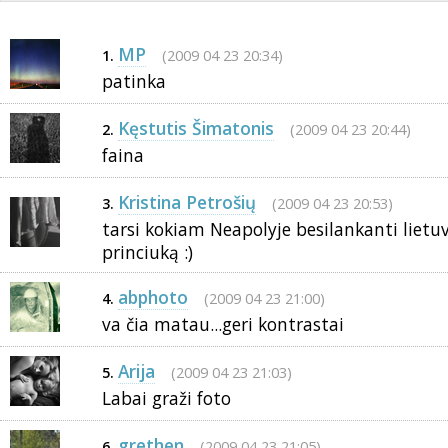
MP
(2009 04 23 20:34)
1.
patinka
Kęstutis Šimatonis
(2009 04 23 20:44)
2.
faina
Kristina Petrošių
(2009 04 23 20:53)
3.
tarsi kokiam Neapolyje besilankanti lietu
princiuką :)
abphoto
(2009 04 23 21:00)
4.
va čia matau...geri kontrastai
Arija
(2009 04 23 21:03)
5.
Labai graži foto
grethen
(2009 04 23 21:05)
6.