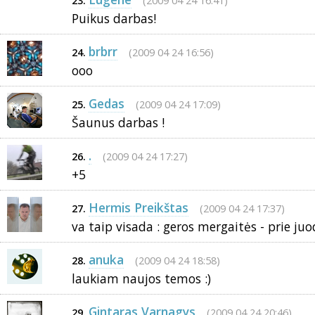
(2009 04 24 16:41)
23.
Puikus darbas!
brbrr
(2009 04 24 16:56)
24.
ooo
Gedas
(2009 04 24 17:09)
25.
Šaunus darbas !
.
(2009 04 24 17:27)
26.
+5
Hermis Preikštas
(2009 04 24 17:37)
27.
va taip visada : geros mergaitės - prie ju
anuka
(2009 04 24 18:58)
28.
laukiam naujos temos :)
Gintaras Varnagys
(2009 04 24 20:46)
29.