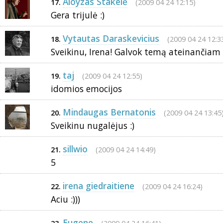
Aloyzas Stakelė
(2009 04 24 12:15)
17.
Gera trijulė :)
Vytautas Daraskevicius
(2009 04 24 12:3
18.
Sveikinu, Irena! Galvok temą ateinančiam k
taj
(2009 04 24 12:55)
19.
idomios emocijos
Mindaugas Bernatonis
(2009 04 24 13:45
20.
Sveikinu nugalėjus :)
sillwio
(2009 04 24 14:49)
21.
5
irena giedraitiene
(2009 04 24 16:24)
22.
Aciu :)))
Eugene