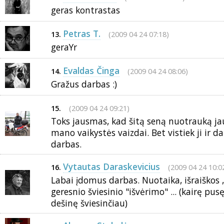
geras kontrastas
Petras T.
(2009 04 24 07:18)
13.
geraYr
Evaldas Činga
(2009 04 24 08:06)
14.
Gražus darbas :)
(2009 04 24 09:21)
15.
Toks jausmas, kad šitą seną nuotrauką jau
mano vaikystės vaizdai. Bet vistiek ji ir d
darbas.
Vytautas Daraskevicius
(2009 04 24 10:0
16.
Labai įdomus darbas. Nuotaika, išraiškos ,
geresnio šviesinio "išvėrimo" ... (kairę pus
dešinę šviesinčiau)