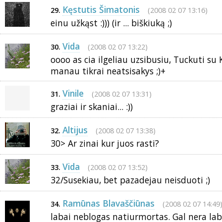
Kęstutis Šimatonis
(2008 02 07 13:16)
29.
einu užkąst :))) (ir ... biškiuką ;)
Vida
(2008 02 07 13:22)
30.
oooo as cia ilgeliau uzsibusiu, Tuckuti su K
manau tikrai neatsisakys ;)+
Vinile
(2008 02 07 13:31)
31.
graziai ir skaniai... :))
Altijus
(2008 02 07 13:38)
32.
30> Ar zinai kur juos rasti?
Vida
(2008 02 07 13:52)
33.
32/Susekiau, bet pazadejau neisduoti ;)
Ramūnas Blavaščiūnas
(2008 02 07 14:49
34.
labai neblogas natiurmortas. Gal nera la