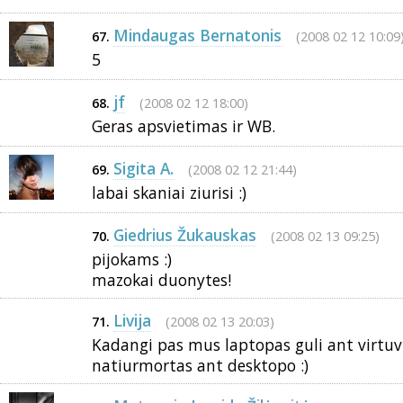
Mindaugas Bernatonis
(2008 02 12 10:09
67.
5
jf
(2008 02 12 18:00)
68.
Geras apsvietimas ir WB.
Sigita A.
(2008 02 12 21:44)
69.
labai skaniai ziurisi :)
Giedrius Žukauskas
(2008 02 13 09:25)
70.
pijokams :)
mazokai duonytes!
Livija
(2008 02 13 20:03)
71.
Kadangi pas mus laptopas guli ant virtuvės
natiurmortas ant desktopo :)