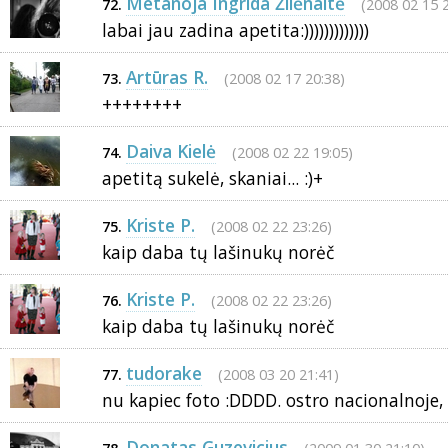
Metanoja Ingrida Žilėnaitė
(2008 02 15 
72.
labai jau zadina apetita:)))))))))))))
Artūras R.
(2008 02 17 20:38)
73.
++++++++
Daiva Kielė
(2008 02 22 19:05)
74.
apetitą sukelė, skaniai... :)+
Kriste P.
(2008 02 22 23:26)
75.
kaip daba tų lašinukų norėč
Kriste P.
(2008 02 22 23:26)
76.
kaip daba tų lašinukų norėč
tudorake
(2008 03 20 21:41)
77.
nu kapiec foto :DDDD. ostro nacionalnoje, n
Donatas Guzevicius