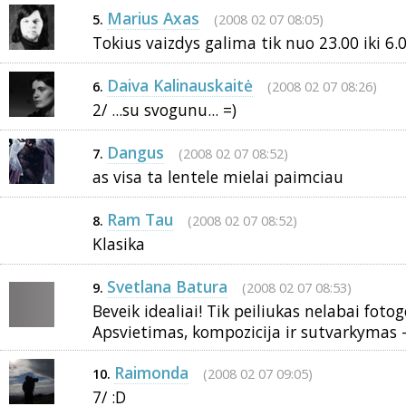
Marius Axas
(2008 02 07 08:05)
5.
Tokius vaizdys galima tik nuo 23.00 iki 6.0
Daiva Kalinauskaitė
(2008 02 07 08:26)
6.
2/ ...su svogunu... =)
Dangus
(2008 02 07 08:52)
7.
as visa ta lentele mielai paimciau
Ram Tau
(2008 02 07 08:52)
8.
Klasika
Svetlana Batura
(2008 02 07 08:53)
9.
Beveik idealiai! Tik peiliukas nelabai fotog
Apsvietimas, kompozicija ir sutvarkymas - p
Raimonda
(2008 02 07 09:05)
10.
7/ :D