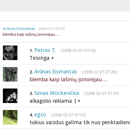
Arūnas Eismantas
(2008 02 07 07:20)
blemba kaip lašinių įsinorėjau.....
Petras T.
(2008 02 07 07:16)
1.
Teisinga +
Arūnas Eismantas
(2008 02 07 07:20)
2.
blemba kaip lašinių įsinorėjau.....
Simas Mockevičius
(2008 02 07 07:47)
3.
alkagolio reklama :) +
egzo
(2008 02 07 07:57)
4.
tokius vaizdus galima tik nuo penktadien