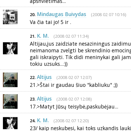
apshvietimas...
Mindaugas Buivydas
(2008 02 07 10:16)
20.
Va čia tai jo! 5 ir .
K. M.
(2008 02 07 11:34)
21.
Altijau,jus zaidziate nesaziningus zaidimus
neimanoma zvelgti be skrendinio emocing
gali iskraipyti. Tik didi meninykai gali jam 
tokiu uzsuks...:))
Altijus
(2008 02 07 12:07)
22.
21.>Štai ir gaudau šiuo "kabliuku" ;))
Altijus
(2008 02 07 12:08)
23.
17.>Matyt Jūsų teisybė,paskubėjau...
K. M.
(2008 02 07 12:20)
24.
23/ kaip neskubesi, kai toks uzkandis laukia