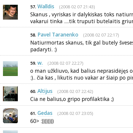
Walldis
(2008 02 07 21:43)
57.
Skanus , vyriskas ir dalykiskas toks natiur
vakarui tinka ....tik truputi butelaitis griuna 
Pavel Taranenko
(2008 02 07 22:17)
58.
Natiurmortas skanus, tik gal butely švese
padaryti. :)
w.
(2008 02 07 22:27)
59.
o man užkliuvo, kad balius neprasidėjęs o
:).. čia kas , likutis nuo vakar ar šiaip po 
Altijus
(2008 02 07 22:42)
60.
Cia ne balius,o gripo profilaktika ;)
Gedas
(2008 02 07 23:05)
61.
60> :))))))))