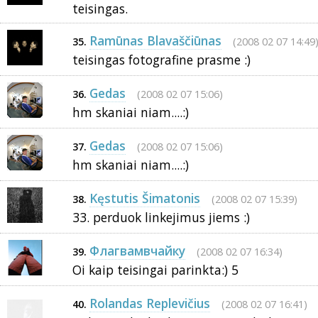
teisingas.
Ramūnas Blavaščiūnas
(2008 02 07 14:49
35.
teisingas fotografine prasme :)
Gedas
(2008 02 07 15:06)
36.
hm skaniai niam....:)
Gedas
(2008 02 07 15:06)
37.
hm skaniai niam....:)
Kęstutis Šimatonis
(2008 02 07 15:39)
38.
33. perduok linkejimus jiems :)
Флагвамвчaйку
(2008 02 07 16:34)
39.
Oi kaip teisingai parinkta:) 5
Rolandas Replevičius
(2008 02 07 16:41)
40.