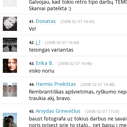
Galvojau, kad tokio retro tipo darbų TEMO
Skaniai pateikta :)
Donatas
(2008 02 07 16:43)
41.
Vo!
j_l
(2008 02 07 16:44)
42.
teisingas variantas
Erika B.
(2008 02 07 16:46)
43.
visko noriu
Hermis Preikštas
(2008 02 07 16:48)
44.
Rembrantiškas apšvietimas, ryškumo nepag
traukia akį, bravo.
Arvydas Grinevičius
(2008 02 07 17:03)
45.
baust fotografa uz tokius darbus ne savaitg
noris prisest prie to stalo... net baisu i 