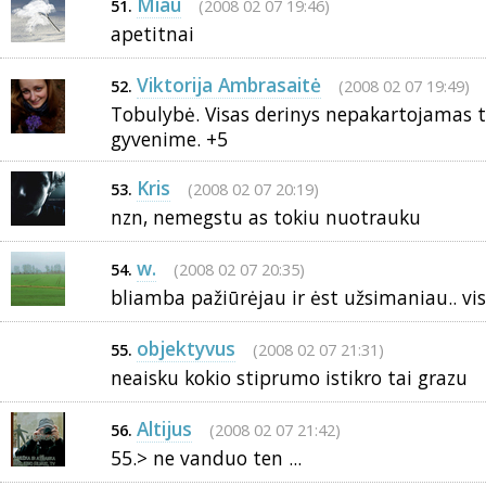
Miau
(2008 02 07 19:46)
51.
apetitnai
Viktorija Ambrasaitė
(2008 02 07 19:49)
52.
Tobulybė. Visas derinys nepakartojamas t
gyvenime. +5
Kris
(2008 02 07 20:19)
53.
nzn, nemegstu as tokiu nuotrauku
w.
(2008 02 07 20:35)
54.
bliamba pažiūrėjau ir ėst užsimaniau.. viso
objektyvus
(2008 02 07 21:31)
55.
neaisku kokio stiprumo istikro tai grazu
Altijus
(2008 02 07 21:42)
56.
55.> ne vanduo ten ...