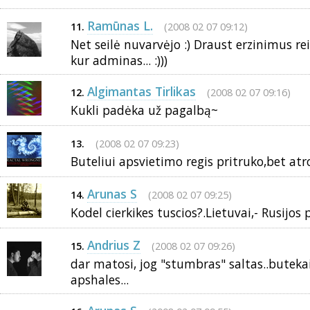
Ramūnas L.
(2008 02 07 09:12)
11.
Net seilė nuvarvėjo :) Draust erzinimus re
kur adminas... :)))
Algimantas Tirlikas
(2008 02 07 09:16)
12.
Kukli padėka už pagalbą~
(2008 02 07 09:23)
13.
Buteliui apsvietimo regis pritruko,bet atro
Arunas S
(2008 02 07 09:25)
14.
Kodel cierkikes tuscios?.Lietuvai,- Rusijos
Andrius Z
(2008 02 07 09:26)
15.
dar matosi, jog "stumbras" saltas..butekai
apshales...