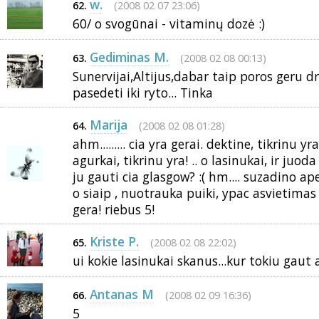
w.
(2008 02 07 23:06)
62.
60/ o svogūnai - vitaminų dozė :)
Gediminas M.
(2008 02 08 00:13)
63.
Sunervijai,Altijus,dabar taip poros geru 
pasedeti iki ryto... Tinka
Marija
(2008 02 08 01:28)
64.
ahm......... cia yra gerai. dektine, tikrinu yr
agurkai, tikrinu yra! .. o lasinukai, ir juod
ju gauti cia glasgow? :( hm.... suzadino ape
o siaip , nuotrauka puiki, ypac asvietimas 
gera! riebus 5!
Kriste P.
(2008 02 08 22:02)
65.
ui kokie lasinukai skanus...kur tokiu gaut a
Antanas M
(2008 02 09 16:36)
66.
5