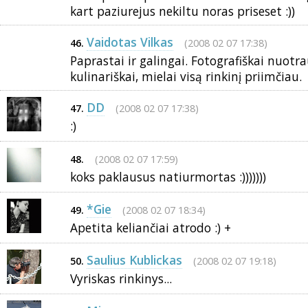
kart paziurejus nekiltu noras priseset :))
Vaidotas Vilkas
(2008 02 07 17:38)
46.
Paprastai ir galingai. Fotografiškai nuotr
kulinariškai, mielai visą rinkinį priimčiau.
DD
(2008 02 07 17:38)
47.
:)
(2008 02 07 17:59)
48.
koks paklausus natiurmortas :)))))))
*Gie
(2008 02 07 18:34)
49.
Apetita keliančiai atrodo :) +
Saulius Kublickas
(2008 02 07 19:18)
50.
Vyriskas rinkinys...