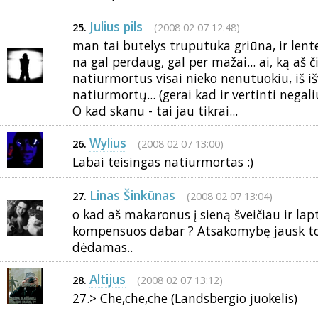
Julius pils
(2008 02 07 12:48)
25.
man tai butelys truputuka griūna, ir lent
na gal perdaug, gal per mažai... ai, ką aš č
natiurmortus visai nieko nenutuokiu, iš i
natiurmortų... (gerai kad ir vertinti negaliu
O kad skanu - tai jau tikrai...
Wylius
(2008 02 07 13:00)
26.
Labai teisingas natiurmortas :)
Linas Šinkūnas
(2008 02 07 13:04)
27.
o kad aš makaronus į sieną šveičiau ir lap
kompensuos dabar ? Atsakomybę jausk to
dėdamas..
Altijus
(2008 02 07 13:12)
28.
27.> Che,che,che (Landsbergio juokelis)