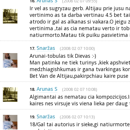
Arunas S
(2008 02 07 09:55)
16.
Ir vel as sugryzau gerb. Altijau prie jusu 
vertinimo as ta darba vertinau 4.5 bet tai 
atrodo ir gal as alkanas si vakara.O jeigu 
vertinima ,tai as cia nematau verto ir tob
natiurmorto.Matau tik puiku pasvietima ir
Snaržas
(2008 02 07 10:00)
17.
Arunai-tobulas tik Dievas :-)
Man patinka ne tiek turinys ,kiek apshvie
medzhiagishkumas ir gana tvarkingas ko
Bet Van de Altijau,pakirpchiau kaire puse -
Arunas S
(2008 02 07 10:08)
18.
Algimantai as nematau cia kompozicijos.I
kaires nes virsuje vis viena lieka per daug
Snaržas
(2008 02 07 10:13)
19.
18/Gal tai autorius ir sieke,gi natiurmorte