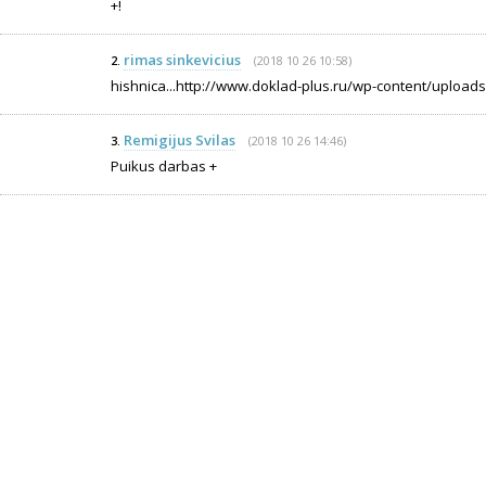
+!
rimas sinkevicius
(2018 10 26 10:58)
2.
hishnica...http://www.doklad-plus.ru/wp-content/uploads/20
Remigijus Svilas
(2018 10 26 14:46)
3.
Puikus darbas +