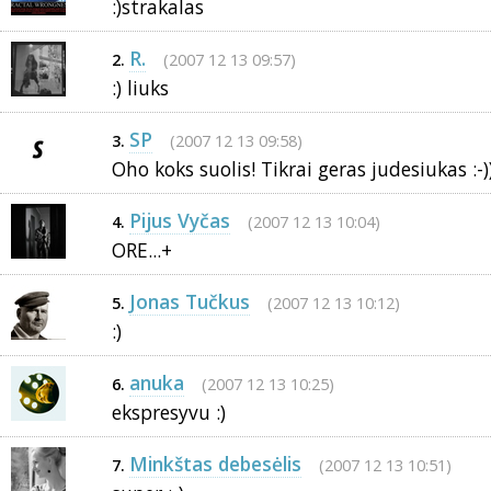
:)strakalas
R.
(2007 12 13 09:57)
2.
:) liuks
SP
(2007 12 13 09:58)
3.
Oho koks suolis! Tikrai geras judesiukas :-)
Pijus Vyčas
(2007 12 13 10:04)
4.
ORE...+
Jonas Tučkus
(2007 12 13 10:12)
5.
:)
anuka
(2007 12 13 10:25)
6.
ekspresyvu :)
Minkštas debesėlis
(2007 12 13 10:51)
7.