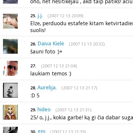
oho, net nesitikejau , akd taip patiks! aciu
j.j.
(2007 12 13 20:09)
25.
Elze, perduodu estafete kitam ketvirtadien
suolis!
Daiva Kielė
(2007 12 13 20:32)
26.
šauni foto :)+
(2007 12 13 21:04)
27.
laukiam temos :)
Aurelija.
(2007 12 13 21:17)
28.
:D 5
hideo
(2007 12 13 21:31)
29.
25/ o, j.j., kokia garbė! ką gi čia dabar su
gm
(2007 12 13 21:33)
30.