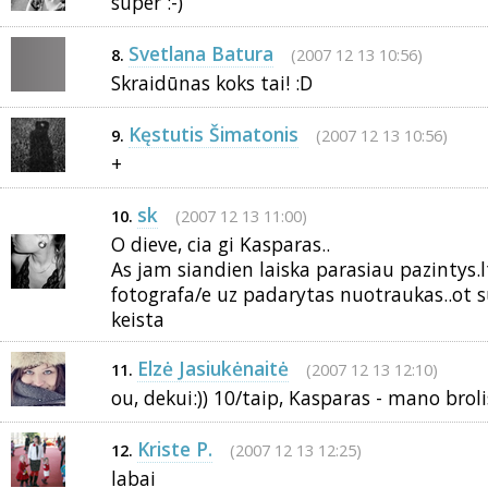
super :-)
Svetlana Batura
(2007 12 13 10:56)
8.
Skraidūnas koks tai! :D
Kęstutis Šimatonis
(2007 12 13 10:56)
9.
+
sk
(2007 12 13 11:00)
10.
O dieve, cia gi Kasparas..
As jam siandien laiska parasiau pazintys.l
fotografa/e uz padarytas nuotraukas..ot su
keista
Elzė Jasiukėnaitė
(2007 12 13 12:10)
11.
ou, dekui:)) 10/taip, Kasparas - mano brolis
Kriste P.
(2007 12 13 12:25)
12.
labai