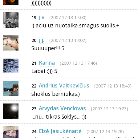
)))))))))))))
j.v
(2007 12 13 17:00)
19.
:) aciu uz nuotaika.smagus suolis.+
j.j.
(2007 12 13 17:02)
20.
Suuuuper!!! 5
Karina
(2007 12 13 17:46)
21.
Labai :))) 5
Andrius Vaitkevičius
(2007 12 13 18:49)
22.
shoklus berniukas:)
Arvydas Venclovas
(2007 12 13 19:23)
23.
...nu...tikras šoklys... :))
Elzė Jasiukėnaitė
(2007 12 13 19:28)
24.