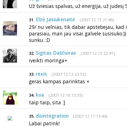
Už šviesias spalvas, už energija, už judesį 5
Elzė Jasiukėnaitė
(2007 12 13 21:46)
31.
29/ nu velnias, tik dabar apstebejau, kad
parasiau, man jau visai galvele susisuko:)
sunku..:D
Sigitas Daščioras
(2007 12 13 22:41)
32.
iveikti moringa+
rexis
(2007 12 13 23:52)
33.
geras kampas parinktas +
kva
(2007 12 16 15:35)
34.
taip taip, sita :]
disintegration
(2007 12 17 13:44)
35.
Labai patink!