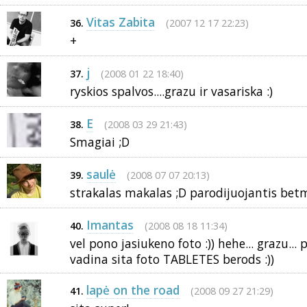
Vitas Zabita
(2007 12 17 22:23)
36.
+
j
(2008 01 22 18:40)
37.
ryskios spalvos....grazu ir vasariska :)
E
(2008 03 29 21:43)
38.
Smagiai ;D
saulė
(2008 07 07 20:13)
39.
strakalas makalas ;D parodijuojantis bet
Imantas
(2008 08 18 11:34)
40.
vel pono jasiukeno foto :)) hehe... grazu... 
vadina sita foto TABLETES berods :))
lapė on the road
(2008 09 27 21:29)
41.