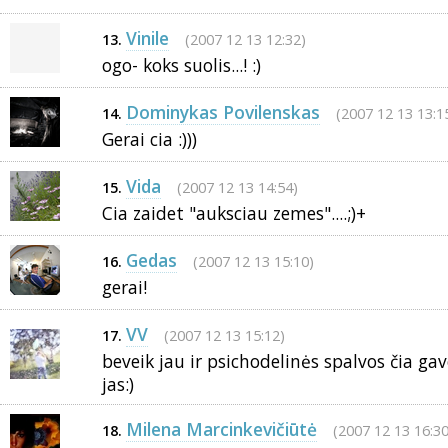
Vinile
(2007 12 13 12:32)
13.
ogo- koks suolis...! :)
Dominykas Povilenskas
(2007 12 13 13:1
14.
Gerai cia :)))
Vida
(2007 12 13 14:54)
15.
Cia zaidet "auksciau zemes"....;)+
Gedas
(2007 12 13 15:10)
16.
gerai!
VV
(2007 12 13 15:12)
17.
beveik jau ir psichodelinės spalvos čia gav
jas:)
Milena Marcinkevičiūtė
(2007 12 13 16:30
18.