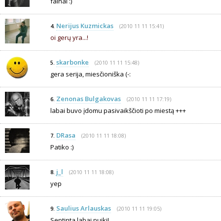
fainai :)
Nerijus Kuzmickas
(2010 11 11 15:41)
4.
oi gerų yra...!
skarbonke
(2010 11 11 15:48)
5.
gera serija, miesčioniška (-:
Zenonas Bulgakovas
(2010 11 11 17:19)
6.
labai buvo įdomu pasivaikščioti po miestą +++
DRasa
(2010 11 11 18:08)
7.
Patiko :)
j_l
(2010 11 11 18:08)
8.
yep
Saulius Arlauskas
(2010 11 11 19:05)
9.
Septinta labai puiki!