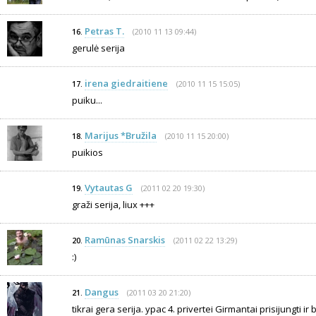
Petras T.
(2010 11 13 09:44)
16.
gerulė serija
irena giedraitiene
(2010 11 15 15:05)
17.
puiku...
Marijus *Bružila
(2010 11 15 20:00)
18.
puikios
Vytautas G
(2011 02 20 19:30)
19.
graži serija, liux +++
Ramūnas Snarskis
(2011 02 22 13:29)
20.
:)
Dangus
(2011 03 20 21:20)
21.
tikrai gera serija. ypac 4. privertei Girmantai prisijungti ir b