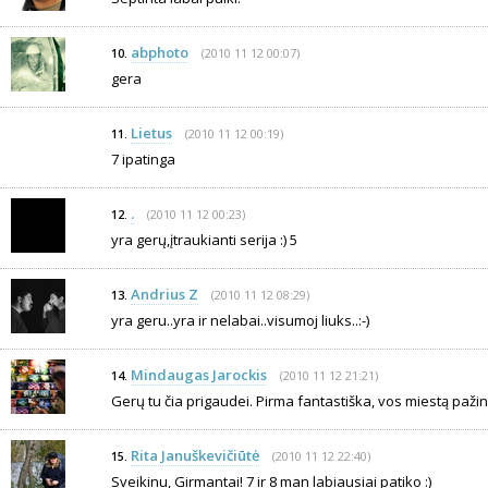
abphoto
(2010 11 12 00:07)
10.
gera
Lietus
(2010 11 12 00:19)
11.
7 ipatinga
.
(2010 11 12 00:23)
12.
yra gerų,įtraukianti serija :) 5
Andrius Z
(2010 11 12 08:29)
13.
yra geru..yra ir nelabai..visumoj liuks..:-)
Mindaugas Jarockis
(2010 11 12 21:21)
14.
Gerų tu čia prigaudei. Pirma fantastiška, vos miestą pažin
Rita Januškevičiūtė
(2010 11 12 22:40)
15.
Sveikinu, Girmantai! 7 ir 8 man labiausiai patiko :)