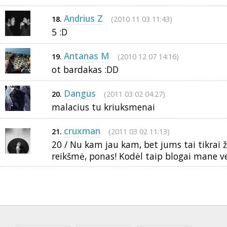
Andrius Z
(2010 11 03 11:43)
18.
5 :D
Antanas M
(2010 12 07 14:16)
19.
ot bardakas :DD
Dangus
(2011 03 02 04:27)
20.
malacius tu kriuksmenai
cruxman
(2011 03 02 11:13)
21.
20 / Nu kam jau kam, bet jums tai tikrai
reikšmė, ponas! Kodėl taip blogai mane v