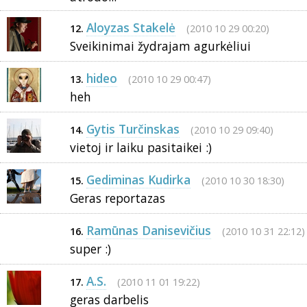
Aloyzas Stakelė
(2010 10 29 00:20)
12.
Sveikinimai žydrajam agurkėliui
hideo
(2010 10 29 00:47)
13.
heh
Gytis Turčinskas
(2010 10 29 09:40)
14.
vietoj ir laiku pasitaikei :)
Gediminas Kudirka
(2010 10 30 18:30)
15.
Geras reportazas
Ramūnas Danisevičius
(2010 10 31 22:12)
16.
super :)
A.S.
(2010 11 01 19:22)
17.
geras darbelis