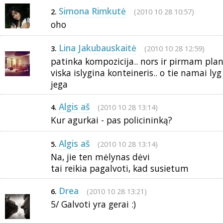
Simona Rimkutė
(2010 10 28 10:57)
2.
oho
Lina Jakubauskaitė
(2010 10 28 12:59)
3.
patinka kompozicija.. nors ir pirmam plan
viska islygina konteineris.. o tie namai ly
jega
Algis aš
(2010 10 28 13:14)
4.
Kur agurkai - pas policininką?
Algis aš
(2010 10 28 13:14)
5.
Na, jie ten mėlynas dėvi
tai reikia pagalvoti, kad susietum
Drea
(2010 10 28 13:21)
6.
5/ Galvoti yra gerai :)