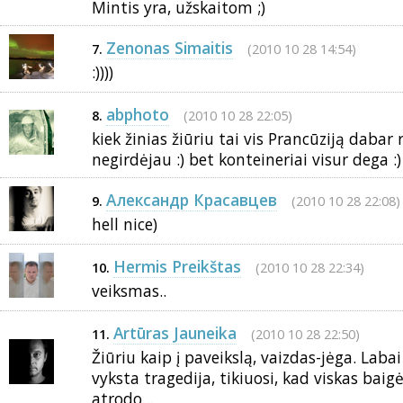
Mintis yra, užskaitom ;)
Zenonas Simaitis
(2010 10 28 14:54)
7.
:))))
abphoto
(2010 10 28 22:05)
8.
kiek žinias žiūriu tai vis Prancūziją dabar 
negirdėjau :) bet konteineriai visur dega :)
Александр Красавцев
(2010 10 28 22:08)
9.
hell nice)
Hermis Preikštas
(2010 10 28 22:34)
10.
veiksmas..
Artūras Jauneika
(2010 10 28 22:50)
11.
Žiūriu kaip į paveikslą, vaizdas-jėga. Laba
vyksta tragedija, tikiuosi, kad viskas baigė
atrodo...