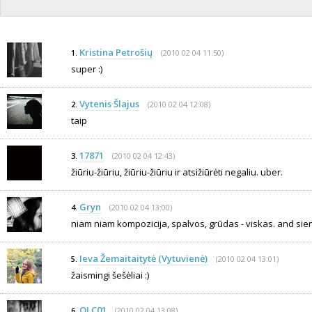
Kristina Petrošių
(2010 02 04 11:50)
1.
super :)
Vytenis Šlajus
(2010 02 04 12:08)
2.
taip
17871
(2010 02 04 12:43)
3.
žiūriu-žiūriu, žiūriu-žiūriu ir atsižiūrėti negaliu. uber.
Gryn
(2010 02 04 13:00)
4.
niam niam kompozicija, spalvos, grūdas - viskas. and sie
Ieva Žemaitaitytė (Vytuvienė)
(2010 02 04 13:01)
5.
žaismingi šešėliai :)
QLC01
(2010 02 04 13:08)
6.