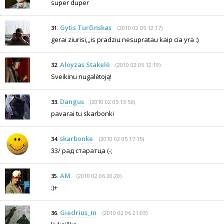
super duper
Gytis Turčinskas
(2010 02 05 12:17)
31.
gerai ziurisi,,,is pradziu nesupratau kaip cia yra :)
Aloyzas Stakelė
(2010 02 05 12:19)
32.
Sveikinu nugalėtoją!
Dangus
(2010 02 05 13:56)
33.
pavarai tu skarbonki
skarbonke
(2010 02 05 17:15)
34.
33/ рад стaратца (-;
AM
(2010 02 06 20:20)
35.
:)+
Giedrius_In
(2010 02 06 21:03)
36.