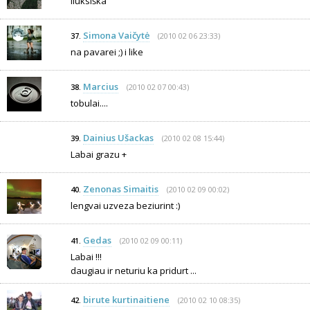
liuksiška
Simona Vaičytė
(2010 02 06 23:33)
37.
na pavarei ;) i like
Marcius
(2010 02 07 00:43)
38.
tobulai....
Dainius Ušackas
(2010 02 08 15:44)
39.
Labai grazu +
Zenonas Simaitis
(2010 02 09 00:02)
40.
lengvai uzveza beziurint :)
Gedas
(2010 02 09 00:11)
41.
Labai !!!
daugiau ir neturiu ka pridurt ...
birute kurtinaitiene
(2010 02 10 08:35)
42.