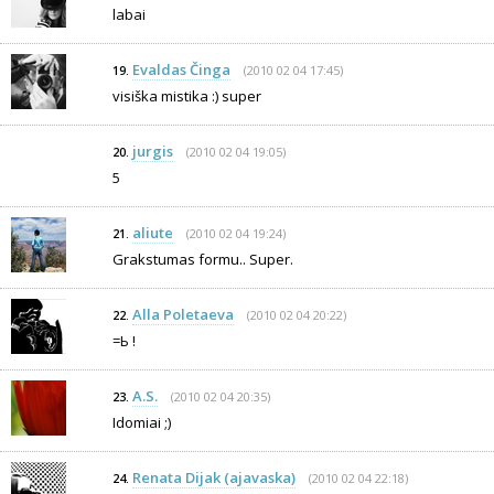
labai
Evaldas Činga
(2010 02 04 17:45)
19.
visiška mistika :) super
jurgis
(2010 02 04 19:05)
20.
5
aliute
(2010 02 04 19:24)
21.
Grakstumas formu.. Super.
Alla Poletaeva
(2010 02 04 20:22)
22.
=Ь !
A.S.
(2010 02 04 20:35)
23.
Idomiai ;)
Renata Dijak (ajavaska)
(2010 02 04 22:18)
24.