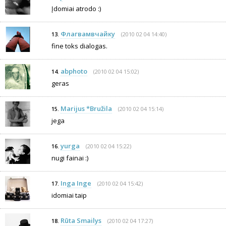
Įdomiai atrodo :)
Флагвамвчaйку
(2010 02 04 14:40)
13.
fine toks dialogas.
abphoto
(2010 02 04 15:02)
14.
geras
Marijus *Bružila
(2010 02 04 15:14)
15.
jega
yurga
(2010 02 04 15:22)
16.
nugi fainai :)
Inga Inge
(2010 02 04 15:42)
17.
idomiai taip
Rūta Smailys
(2010 02 04 17:27)
18.