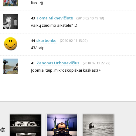
liux...:))
Toma Miknevičiūtė
(2010 02 10 19:18)
43.
vaikų žaidimo aikštelė? :D
skarbonke
(2010 02 11 13:09)
44.
43/ taip
Zenonas Urbonavičius
(2010 02 13 22:22)
45.
Įdomiai taip, mikroskopiškai kažkas:) +