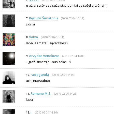
gražiai su šviesa sužaista, įdomiai tie šešėliai žiūrisi :)
Kęstutis Šimatonis
(2010 02 04 13:18)
7.
žiūrisi
Vaiva
(2010 02 04 13:31)
8.
labai,aš matau sąvaržėles:)
Arvydas Venclovas
(2010 02 04 14:00)
9.
...graži simetrija...nusisekė... :)
radegunda
(2010 02 04 14:02)
10.
ach, nuostabu:)
Ramune M.S.
(2010 02 04 14:26)
11.
labai
j
(2010 02 04 14:36)
12.