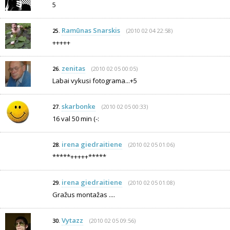
5
Ramūnas Snarskis
(2010 02 04 22:58)
25.
+++++
zenitas
(2010 02 05 00:05)
26.
Labai vykusi fotograma...+5
skarbonke
(2010 02 05 00:33)
27.
16 val 50 min (-:
irena giedraitiene
(2010 02 05 01:06)
28.
*****+++++*****
irena giedraitiene
(2010 02 05 01:08)
29.
Gražus montažas ....
Vytazz
(2010 02 05 09:56)
30.