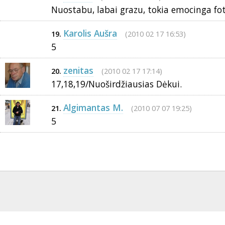
Nuostabu, labai grazu, tokia emocinga fot
Karolis Aušra
(2010 02 17 16:53)
19.
5
zenitas
(2010 02 17 17:14)
20.
17,18,19/Nuoširdžiausias Dėkui.
Algimantas M.
(2010 07 07 19:25)
21.
5