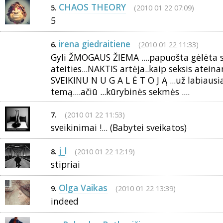
CHAOS THEORY
(2010 01 22 07:09)
5.
5
irena giedraitiene
(2010 01 22 11:33)
6.
Gyli ŽMOGAUS ŽIEMA ....papuošta gėlėta sk
ateities...NAKTIS artėja..kaip seksis atein
SVEIKINU N U G A L Ė T O J Ą ...už labiausi
temą....ačiū ...kūrybinės sekmės ....
(2010 01 22 11:53)
7.
sveikinimai !... (Babytei sveikatos)
j_l
(2010 01 22 12:19)
8.
stipriai
Olga Vaikas
(2010 01 22 13:39)
9.
indeed