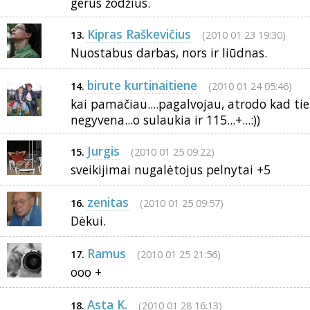
gerus žodžius.
Kipras Raškevičius
(2010 01 23 19:30)
13.
Nuostabus darbas, nors ir liūdnas.
birute kurtinaitiene
(2010 01 24 05:46)
14.
kai pamačiau....pagalvojau, atrodo kad t
negyvena...o sulaukia ir 115...+...:))
Jurgis
(2010 01 25 09:22)
15.
sveikijimai nugalėtojus pelnytai +5
zenitas
(2010 01 25 09:57)
16.
Dėkui.
Ramus
(2010 01 25 21:56)
17.
ooo +
Asta K.
(2010 01 28 16:13)
18.