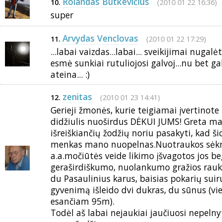
Rolandas Butkevičius
(2010 01 22 16:36)
10.
super
Arvydas Venclovas
(2010 01 22 17:29)
11.
...labai vaizdas...labai... sveikijimai nugalė
esmė sunkiai rutuliojosi galvoj...nu bet g
ateina... :)
zenitas
(2010 01 23 14:41)
12.
Gerieji žmonės, kurie teigiamai įvertinote
didžiulis nuoširdus DĖKUI JUMS! Greta 
išreiškiančių žodžių noriu pasakyti, kad šio
menkas mano nuopelnas.Nuotraukos sė
a.a.močiūtės veide likimo įšvagotos jos b
geraširdiškumo, nuolankumo gražios raukšlė
du Pasaulinius karus, baisias pokarių suirut
gyvenimą išleido dvi dukras, du sūnus (
esančiam 95m).
Todėl aš labai nejaukiai jaučiuosi nepeln