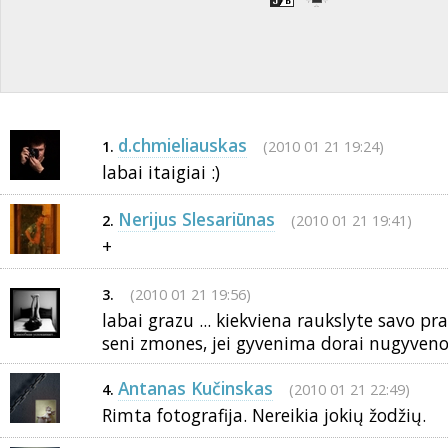
d.chmieliauskas
(2010 01 21 19:24)
1.
labai itaigiai :)
Nerijus Slesariūnas
(2010 01 21 19:41)
2.
+
(2010 01 21 19:56)
3.
labai grazu ... kiekviena raukslyte savo pra
seni zmones, jei gyvenima dorai nugyveno
Antanas Kučinskas
(2010 01 21 22:49)
4.
Rimta fotografija. Nereikia jokių žodžių.