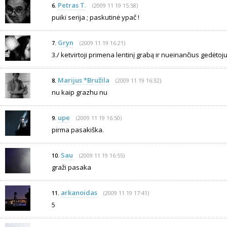
Petras T.
(2009 11 19 15:58)
6.
puiki serija ; paskutinė ypač !
Gryn
(2009 11 19 16:21)
7.
3./ ketvirtoji primena lentinį grabą ir nueinančius gedėtoju
Marijus *Bružila
(2009 11 19 16:32)
8.
nu kaip grazhu nu
upe
(2009 11 19 16:50)
9.
pirma pasakiška.
Sau
(2009 11 19 16:55)
10.
graži pasaka
arkanoidas
(2009 11 19 17:41)
11.
5