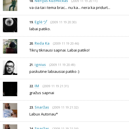
Nerijus Kuzmickas
(2009 11 19 20:11)
18.
va cia tai i tema brac... nu ka... nera ka pridurt...
Eglė ヅ
(2009 11 19 20:30)
19.
labai patiko.
Reda Ka
(2009 11 19 20:46)
20.
Tikrų tikriausi sapnai. Labai patiko!
ignius
(2009 11 19 20:49)
21.
paskutine labiausiai patiko :)
IM
(2009 11 19 21:31)
22.
gražus sapnai
Snaržas
(2009 11 19 21:32)
23.
Labux Autoriau*
Snaržas
(2009 11 19 21:34)
24.