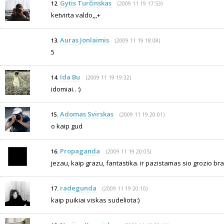
Gytis Turčinskas
(2009 11 19 17:53)
12.
ketvirta valdo,,,+
Auras Jonlaimis
(2009 11 19 18:08)
13.
5
Ida Bu
(2009 11 19 19:32)
14.
idomiai.. :)
Adomas Svirskas
(2009 11 19 20:01)
15.
o kaip gud
Propaganda
(2009 11 19 20:05)
16.
jezau, kaip grazu, fantastika. ir pazistamas sio grozio bra
radegunda
(2009 11 19 20:10)
17.
kaip puikiai viskas sudeliota:)