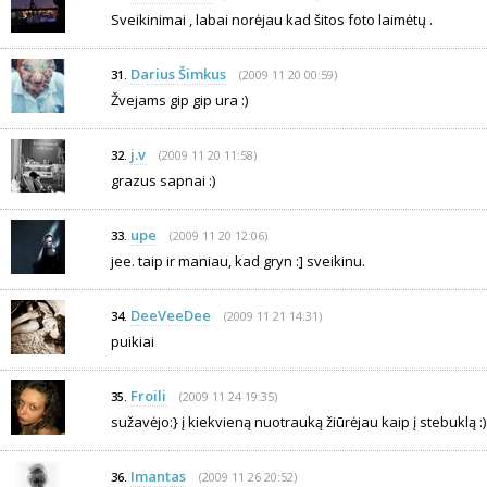
Sveikinimai , labai norėjau kad šitos foto laimėtų .
Darius Šimkus
(2009 11 20 00:59)
31.
Žvejams gip gip ura :)
j.v
(2009 11 20 11:58)
32.
grazus sapnai :)
upe
(2009 11 20 12:06)
33.
jee. taip ir maniau, kad gryn :] sveikinu.
DeeVeeDee
(2009 11 21 14:31)
34.
puikiai
Froili
(2009 11 24 19:35)
35.
sužavėjo:} į kiekvieną nuotrauką žiūrėjau kaip į stebuklą :)
Imantas
(2009 11 26 20:52)
36.