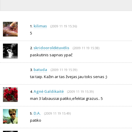
kilimas
(2009 11 19 15:36)
1.
5
skridoorolėktuvėlis
(2009 11 19 15:38)
2.
paskutinis sapnas ypač
batuda
(2009 11 19 15:39)
3.
tai taip. Kažin ar tas žvejas jau toks senas ;)
Agnė Galdikaitė
(2009 11 19 15:39)
4.
man 3 labiausiai patiko,efektai grazus.. 5
D.A.
(2009 11 19 15:49)
5.
patiko