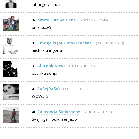
labai gerai. uch
birute kurtinaitiene
(2009 11 28 22:46)
37.
puikiai...+5
Zmogelis (Aurimas Frankas)
(2009 12 01 15:31)
38.
mistiskai ir gerai
Alla Poletaeva
(2009 12 10 17:53)
39.
patinka serija
RaBė(RaSa)
(2009 12 13 21:06)
40.
WOW..+5
Raimonda Sutkuvienė
(2010 01 29 11:18)
41.
Svajingai...puiki serija...5