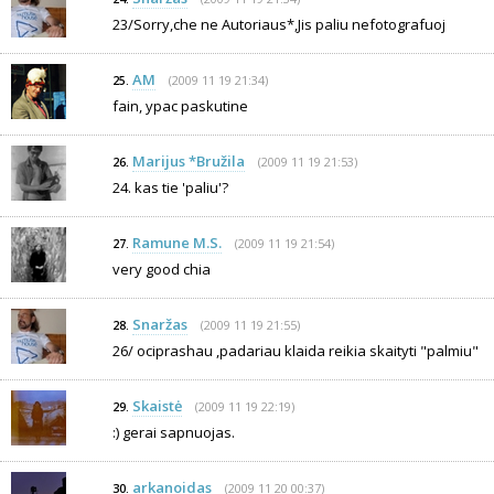
23/Sorry,che ne Autoriaus*,Jis paliu nefotografuoj
AM
(2009 11 19 21:34)
25.
fain, ypac paskutine
Marijus *Bružila
(2009 11 19 21:53)
26.
24. kas tie 'paliu'?
Ramune M.S.
(2009 11 19 21:54)
27.
very good chia
Snaržas
(2009 11 19 21:55)
28.
26/ ociprashau ,padariau klaida reikia skaityti "palmiu"
Skaistė
(2009 11 19 22:19)
29.
:) gerai sapnuojas.
arkanoidas
(2009 11 20 00:37)
30.