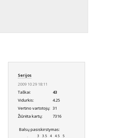
Serijos
2009 10 29 18:11
Taškai:
43
Vidurkis:
4.25
Vertino vartotojų:
31
Žiūrėta kartų:
7316
Balsų pasiskirstymas:
.
3
3.5
4
4.5
5