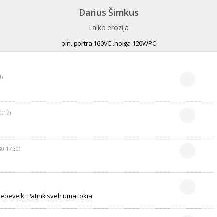
Darius Šimkus
Laiko erozija
pin..portra 160VC..holga 120WPC
4)
0:17)
30 17:30)
 nebeveik. Patink svelnuma tokia.