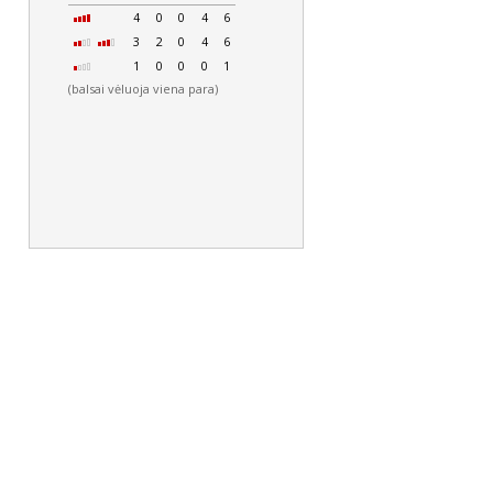
4
0
0
4
6
3
2
0
4
6
1
0
0
0
1
(balsai vėluoja viena para)