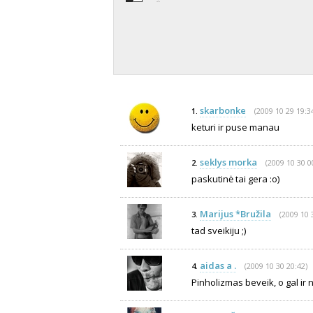
skarbonke
(2009 10 29 19:3
1.
keturi ir puse manau
seklys morka
(2009 10 30 0
2.
paskutinė tai gera :o)
Marijus *Bružila
(2009 10 
3.
tad sveikiju ;)
aidas a .
(2009 10 30 20:42)
4.
Pinholizmas beveik, o gal ir