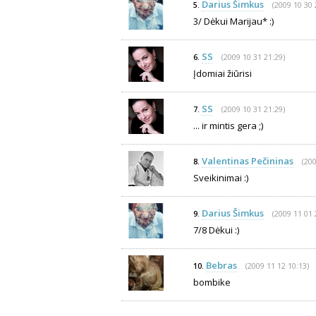
Darius Šimkus
(2009 10 30 
5.
3/ Dėkui Marijau* :)
SS
(2009 10 31 21:29)
6.
Įdomiai žiūrisi
SS
(2009 10 31 21:29)
7.
... ir mintis gera ;)
Valentinas Pečininas
(200
8.
Sveikinimai :)
Darius Šimkus
(2009 11 01 
9.
7/8 Dėkui :)
Bebras
(2009 11 12 10:13)
10.
bombike