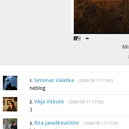
Mi
Simonas Valatka
(2009 09 17 17:41)
1.
neblog
Vilija Vitkute
(2009 09 17 17:55)
2.
:)
Rita Januškevičiūtė
(2009 09 17 17:55)
3.