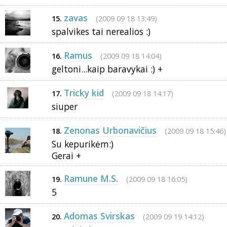
zavas
(2009 09 18 13:49)
15.
spalvikes tai nerealios :)
Ramus
(2009 09 18 14:04)
16.
geltoni...kaip baravykai :) +
Tricky kid
(2009 09 18 14:17)
17.
siuper
Zenonas Urbonavičius
(2009 09 18 15:46)
18.
Su kepurikėm:)
Gerai +
Ramune M.S.
(2009 09 18 16:05)
19.
5
Adomas Svirskas
(2009 09 19 14:12)
20.