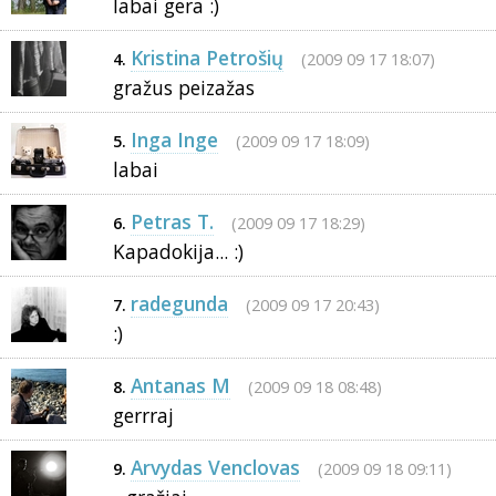
labai gera :)
Kristina Petrošių
(2009 09 17 18:07)
4.
gražus peizažas
Inga Inge
(2009 09 17 18:09)
5.
labai
Petras T.
(2009 09 17 18:29)
6.
Kapadokija... :)
radegunda
(2009 09 17 20:43)
7.
:)
Antanas M
(2009 09 18 08:48)
8.
gerrraj
Arvydas Venclovas
(2009 09 18 09:11)
9.