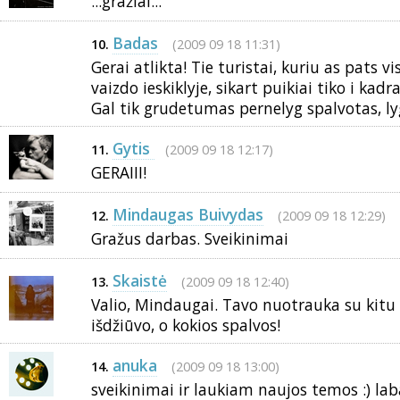
...gražiai...
Badas
(2009 09 18 11:31)
10.
Gerai atlikta! Tie turistai, kuriu as pats 
vaizdo ieskiklyje, sikart puikiai tiko i kadra
Gal tik grudetumas pernelyg spalvotas, ly
Gytis
(2009 09 18 12:17)
11.
GERAIII!
Mindaugas Buivydas
(2009 09 18 12:29)
12.
Gražus darbas. Sveikinimai
Skaistė
(2009 09 18 12:40)
13.
Valio, Mindaugai. Tavo nuotrauka su kitu
išdžiūvo, o kokios spalvos!
anuka
(2009 09 18 13:00)
14.
sveikinimai ir laukiam naujos temos :) lab