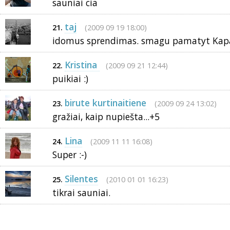
sauniai cia
taj
(2009 09 19 18:00)
21.
idomus sprendimas. smagu pamatyt Kap
Kristina
(2009 09 21 12:44)
22.
puikiai :)
birute kurtinaitiene
(2009 09 24 13:02)
23.
gražiai, kaip nupiešta...+5
Lina
(2009 11 11 16:08)
24.
Super :-)
Silentes
(2010 01 01 16:23)
25.
tikrai sauniai.