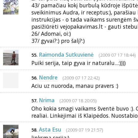
43/ pamačiau kokį burbulą kūdroje išpūtė
sveikinimus Audra, ir receptus:), parašiau 
instrukcijas - o tada vaikams surengėm š
pasižiūrėti vejopakavimas.lt - gauti stebu
26/ Adomai, oi:)
37/ gyvai?:) pro šalį?:)
Raimonda Sutkuvienė
(2009 07 17 18:44)
55.
Puiki serija, taip gyva ir naturalu...:))))
Nendre
(2009 07 17 22:42)
56.
Aciu uz nuoroda, manau pravers :)
Nrima
(2009 07 18 20:05)
57.
Oho kokia smagi vaikams šventė buvo :). 
realiai. Linkėjimai iš Klaipėdos. Nuostabio
Asta Esu
(2009 07 19 21:57)
58.
linksma serija:)