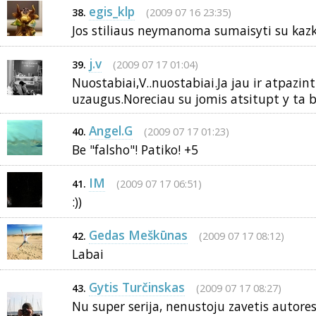
egis_klp
(2009 07 16 23:35)
38.
Jos stiliaus neymanoma sumaisyti su kazk
j.v
(2009 07 17 01:04)
39.
Nuostabiai,V..nuostabiai.Ja jau ir atpazin
uzaugus.Noreciau su jomis atsitupt y ta b
Angel.G
(2009 07 17 01:23)
40.
Be "falsho"! Patiko! +5
IM
(2009 07 17 06:51)
41.
:))
Gedas Meškūnas
(2009 07 17 08:12)
42.
Labai
Gytis Turčinskas
(2009 07 17 08:27)
43.
Nu super serija, nenustoju zavetis autores