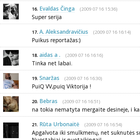
Evaldas Činga
(2009 07 16 15:36)
16.
Super serija
A. Aleksandravičius
(2009 07 16 16:14)
17.
Puikus reportažas:)
aidas a .
(2009 07 16 16:16)
18.
Tinka net labai.
Snaržas
(2009 07 16 16:30)
19.
PuiQ VV,puiq Viktorija !
Bebras
(2009 07 16 16:51)
20.
na tokia nematyta mergaite desineje, i k
Rūta Urbonaitė
(2009 07 16 16:54)
21.
Apgalvota iki smulkmenų, net suknutės su
Nuostabiai ir nuotaikingai!