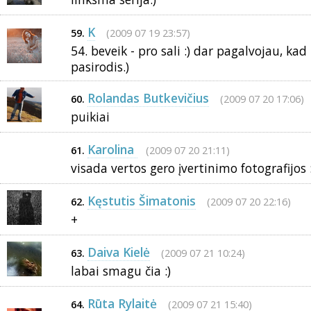
K
(2009 07 19 23:57)
59.
54. beveik - pro sali :) dar pagalvojau, kad
pasirodis.)
Rolandas Butkevičius
(2009 07 20 17:06)
60.
puikiai
Karolina
(2009 07 20 21:11)
61.
visada vertos gero įvertinimo fotografijos :
Kęstutis Šimatonis
(2009 07 20 22:16)
62.
+
Daiva Kielė
(2009 07 21 10:24)
63.
labai smagu čia :)
Rūta Rylaitė
(2009 07 21 15:40)
64.