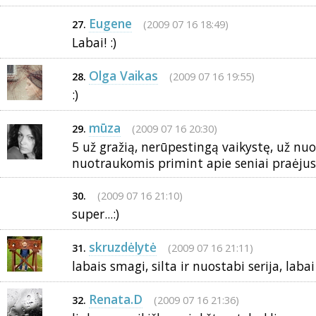
Eugene
(2009 07 16 18:49)
27.
Labai! :)
Olga Vaikas
(2009 07 16 19:55)
28.
:)
mūza
(2009 07 16 20:30)
29.
5 už gražią, nerūpestingą vaikystę, už n
nuotraukomis primint apie seniai praėjusi
(2009 07 16 21:10)
30.
super...:)
skruzdėlytė
(2009 07 16 21:11)
31.
labais smagi, silta ir nuostabi serija, labai 
Renata.D
(2009 07 16 21:36)
32.