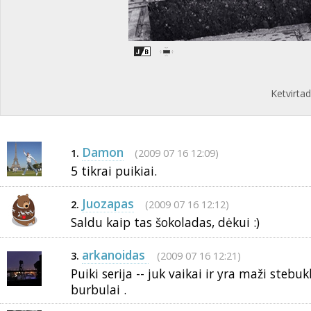
Ketvirtad
Damon
(2009 07 16 12:09)
1.
5 tikrai puikiai.
Juozapas
(2009 07 16 12:12)
2.
Saldu kaip tas šokoladas, dėkui :)
arkanoidas
(2009 07 16 12:21)
3.
Puiki serija -- juk vaikai ir yra maži stebuk
burbulai .