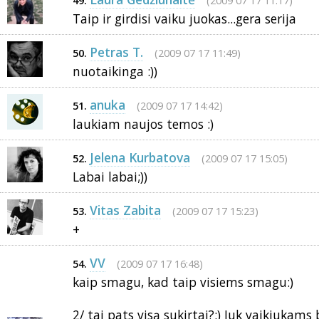
(2009 07 17 11:17)
49.
Taip ir girdisi vaiku juokas...gera serija
Petras T.
(2009 07 17 11:49)
50.
nuotaikinga :))
anuka
(2009 07 17 14:42)
51.
laukiam naujos temos :)
Jelena Kurbatova
(2009 07 17 15:05)
52.
Labai labai;))
Vitas Zabita
(2009 07 17 15:23)
53.
+
VV
(2009 07 17 16:48)
54.
kaip smagu, kad taip visiems smagu:)
2/ tai pats visą sukirtai?:) Juk vaikiukams