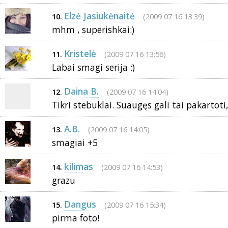
Elzė Jasiukėnaitė
(2009 07 16 13:39)
10.
mhm , superishkai:)
Kristelė
(2009 07 16 13:56)
11.
Labai smagi serija :)
Daina B.
(2009 07 16 14:04)
12.
Tikri stebuklai. Suaugęs gali tai pakartoti,
A.B.
(2009 07 16 14:05)
13.
smagiai +5
kilimas
(2009 07 16 14:53)
14.
grazu
Dangus
(2009 07 16 15:34)
15.
pirma foto!