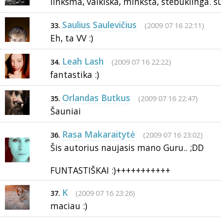
linksma, vaikiška, minkšta, stebuklinga. su
Saulius Saulevičius
(2009 07 16 22:11)
33.
Eh, ta VV :)
Leah Lash
(2009 07 16 22:22)
34.
fantastika :)
Orlandas Butkus
(2009 07 16 22:47)
35.
Šauniai
Rasa Makaraitytė
(2009 07 16 23:02)
36.
Šis autorius naujasis mano Guru.. ;DD
FUNTASTIŠKAI :)+++++++++++
K
(2009 07 16 23:26)
37.
maciau :)