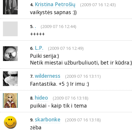
Kristina Petrošių
(2009 07 16 12:43)
4.
vaikystės sapnas :))
.
(2009 07 16 12:44)
5.
+++++
L.P.
(2009 07 16 12:49)
6.
Puiki serija:)
Netik miestai užburbuliuoti, bet ir kūdra:)
wilderness
(2009 07 16 13:11)
7.
Fantastika. +5 :) Ir imu :)
hideo
(2009 07 16 13:18)
8.
puikiai - kaip tik i tema
skarbonke
(2009 07 16 13:18)
9.
zėba