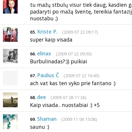
tu mažų stbulų visur tiek daug, kasdien g
padaryti po mažą šventę, tereikia fantazijos 
nuostabu ;)
Kriste P.
(2009 07 22 09:17)
65.
super kaip visada
elinax
(2009 07 22 09:30)
66.
Burbulinadas?:)) puikiai
Paulius Č
(2009 07 22 16:43)
67.
ach vat kas ten vyko prie fantano :)
dee
(2009 07 28 11:26)
68.
Kaip visada.. nuostabiai :) +5
Shaman
(2009 11 06 15:08)
69.
saunu :)