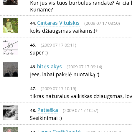
Kur jus vis tuos burbulus randate? Ar cia
Kuriame?
Gintaras Vitulskis
(2009 07 17 08:50)
44.
koks džiaugsmas vaikams:)+
(2009 07 17 09:11)
45.
super :)
bitės akys
(2009 07 17 09:14)
46.
jeee, labai pakėlė nuotaiką :)
(2009 07 17 10:15)
47.
tikras naturalus vaikiskas dziaugsmas, love
Patieška
(2009 07 17 10:57)
48.
Sveikinimai :)
Laura Gedžiūnaitė