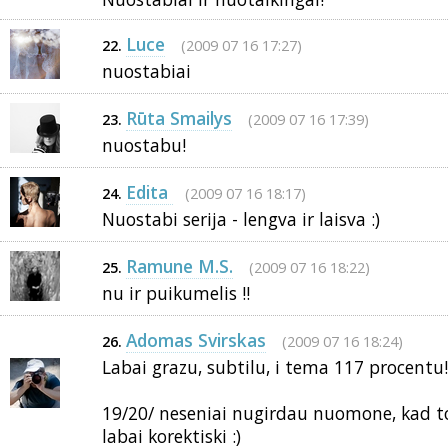
Luce
(2009 07 16 17:27)
22.
nuostabiai
Rūta Smailys
(2009 07 16 17:39)
23.
nuostabu!
Edita
(2009 07 16 18:17)
24.
Nuostabi serija - lengva ir laisva :)
Ramune M.S.
(2009 07 16 18:22)
25.
nu ir puikumelis !!
Adomas Svirskas
(2009 07 16 18:24)
26.
Labai grazu, subtilu, i tema 117 procentu!
19/20/ neseniai nugirdau nuomone, kad t
labai korektiski :)