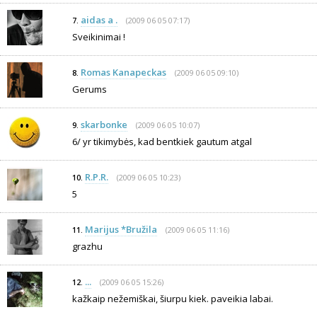
aidas a .
(2009 06 05 07:17)
7.
Sveikinimai !
Romas Kanapeckas
(2009 06 05 09:10)
8.
Gerums
skarbonke
(2009 06 05 10:07)
9.
6/ yr tikimybės, kad bentkiek gautum atgal
R.P.R.
(2009 06 05 10:23)
10.
5
Marijus *Bružila
(2009 06 05 11:16)
11.
grazhu
...
(2009 06 05 15:26)
12.
kažkaip nežemiškai, šiurpu kiek. paveikia labai.