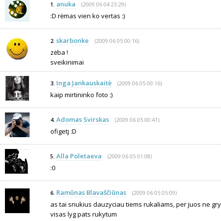
anuka
(2009 06 04 23:29)
1.
:D rėmas vien ko vertas :)
skarbonke
(2009 06 05 00:16)
2.
zėba !
sveikinimai
Inga Jankauskaitė
(2009 06 05 00:16)
3.
kaip mirtininko foto :)
Adomas Svirskas
(2009 06 05 00:41)
4.
ofigetj :D
Alla Poletaeva
(2009 06 05 01:08)
5.
:0
Ramūnas Blavaščiūnas
(2009 06 05 05:09)
6.
as tai snukius dauzyciau tiems rukaliams, per juos ne gry
visas lyg pats rukytum