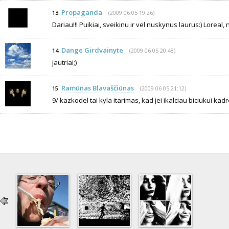
Propaganda
(2009 06 05 19:26)
13.
Dariau!!! Puikiai, sveikinu ir vel nuskynus laurus:) Loreal, n
Dange Girdvainyte
(2009 06 05 20:48)
14.
jautriai;)
Ramūnas Blavaščiūnas
(2009 06 05 21:12)
15.
9/ kazkodel tai kyla itarimas, kad jei ikalciau biciukui kad