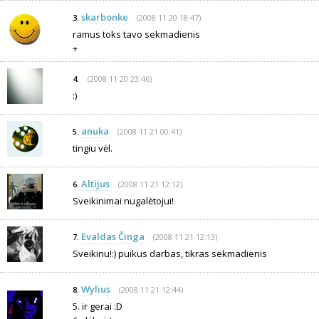
skarbonke
(2008 11 20 18:47)
3.
ramus toks tavo sekmadienis
+
(2008 11 20 23:46)
4.
:)
anuka
(2008 11 21 00:41)
5.
tingiu vėl.
Altijus
(2008 11 21 12:12)
6.
Sveikinimai nugalėtojui!
Evaldas Činga
(2008 11 21 12:13)
7.
Sveikinu!:) puikus darbas, tikras sekmadienis
Wylius
(2008 11 21 12:44)
8.
5. ir gerai :D