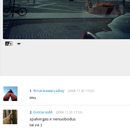
Флагвамвчaйку
(2008 11 20 17:02)
1.
imu
GintarasM
(2008 11 20 17:33)
2.
spalvingas ir nenuobodus
tai va :)