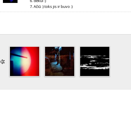
6. dėkui :)
7. Ačiū :) toks jis ir buvo :)