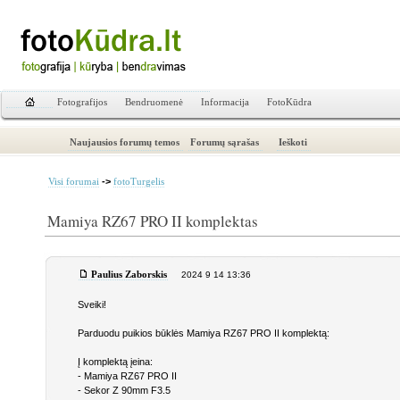
Fotografijos
Bendruomenė
Informacija
FotoKūdra
Naujausios forumų temos
Forumų sąrašas
Ieškoti
->
Visi forumai
fotoTurgelis
Mamiya RZ67 PRO II komplektas
Paulius Zaborskis
2024 9 14 13:36
Sveiki!
Parduodu puikios būklės Mamiya RZ67 PRO II komplektą:
Į komplektą įeina:
- Mamiya RZ67 PRO II
- Sekor Z 90mm F3.5