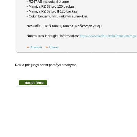
- RZ67 AE matuojanti prizme
- Mamiya RZ 67 pro 120 backas.
- Mamiya RZ 67 pro II 120 backas.
- Cokin keičiamų filtrų rinkinys su laikikliu.
Nesiunčiu. Tik iš rankų į rankas. Neiškomplektuoju.
Nuotraukos ir daugiau informacijos:
https://www.skelbiu.lt/skelbimai/mami
»
»
Atsakyti
Cituoti
Reikia prisijungti norint parašyti atsakymą