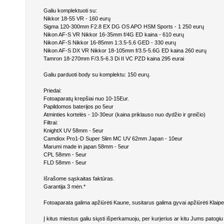
Galiu komplektuoti su:
Nikkor 18-55 VR - 160 eurų
Sigma 120-300mm F2.8 EX DG OS APO HSM Sports - 1 250 eurų
Nikon AF-S VR Nikkor 16-35mm f/4G ED kaina - 610 eurų
Nikon AF-S Nikkor 16-85mm 1:3.5-5.6 GED - 330 eurų
Nikon AF-S DX VR Nikkor 18-105mm f/3.5-5.6G ED kaina 260 eurų
Tamron 18-270mm F/3.5-6.3 Di II VC PZD kaina 295 eurai
Galiu parduoti body su komplektu: 150 eurų.
Priedai:
Fotoaparatų krepšiai nuo 10-15Eur.
Papildomos baterijos po 5eur
Atminties kortelės - 10-30eur (kaina priklauso nuo dydžio ir greičio)
Filtrai:
KnightX UV 58mm - 5eur
Camdiox Pro1-D Super Slim MC UV 62mm Japan - 10eur
Marumi made in japan 58mm - 5eur
CPL 58mm - 5eur
FLD 58mm - 5eur
Išrašome sąskaitas faktūras.
Garantija 3 mėn.*
Fotoaparata galima apžiūrėti Kaune, susitarus galima gyvai apžiūrėti Klaipe
Į kitus miestus galiu siųsti išperkamuoju, per kurjerius ar kitu Jums patogiu