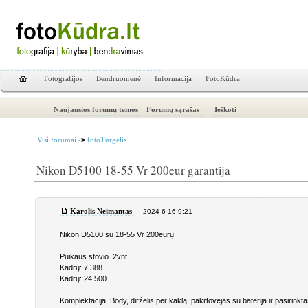
Fotografijos
Bendruomenė
Informacija
FotoKūdra
Naujausios forumų temos
Forumų sąrašas
Ieškoti
->
Visi forumai
fotoTurgelis
Nikon D5100 18-55 Vr 200eur garantija
Karolis Neimantas
2024 6 16 9:21
Nikon D5100 su 18-55 Vr 200eurų
Puikaus stovio. 2vnt
Kadrų: 7 388
Kadrų: 24 500
Komplektacija: Body, dirželis per kaklą, pakrtovėjas su baterija ir pasiri