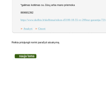
*galimas keitimas su Jūsų arba mano priemoka
869681392
https://www.skelbiu.lt/skelbimai/nikon-d5100-18-55-vr-200eur-garantija-72
»
»
Atsakyti
Cituoti
Reikia prisijungti norint parašyti atsakymą