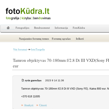
Fotografijos
Bendruomenė
Informacija
FotoKūdra
Naujausios forumų temos
Forumų sąrašas
Ieškoti
->
Visi forumai
fotoTurgelis
Tamron objektyvas 70-180mm f/2.8 Di III VXD(Sony F
eur
rytis gureckas
2023 9 14 11:36
Tamron objektyvas 70-180mm f/2.8 Di III VXD (Sony FE). Kaina 800 eur. Na
+370 618 11005
»
»
Atsakyti
Cituoti