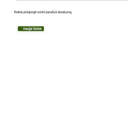
Reikia prisijungti norint parašyti atsakymą