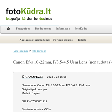
Fotografijos
Bendruomenė
Informacija
FotoKūdra
Naujausios forumų temos
Forumų sąrašas
Ieškoti
->
Visi forumai
fotoTurgelis
Canon Ef-s 10-22mm, F/3.5-4.5 Usm Lens (nenaudotas)
GAMAFIX.LT
2023 3 22 16:56
Nenaudotas Canon EF-S 10-22mm, F/3.5-4.5 USM Lens.
Originali pakuote yra.
Made in Japan.
389 € +37060661212
Siuntimas omniva +5Eur.