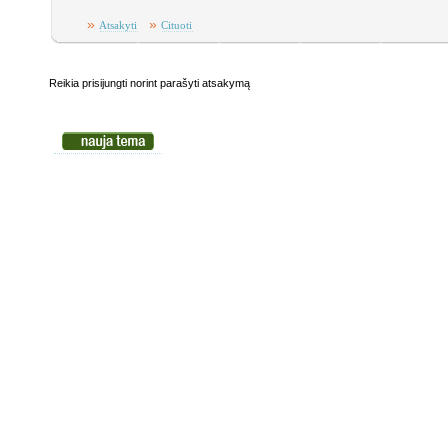
»
»
Atsakyti
Cituoti
Reikia prisijungti norint parašyti atsakymą