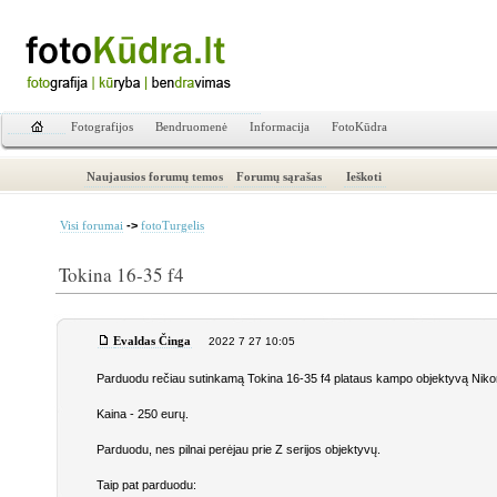
Fotografijos
Bendruomenė
Informacija
FotoKūdra
Naujausios forumų temos
Forumų sąrašas
Ieškoti
->
Visi forumai
fotoTurgelis
Tokina 16-35 f4
Evaldas Činga
2022 7 27 10:05
Parduodu rečiau sutinkamą Tokina 16-35 f4 plataus kampo objektyvą Nikon
Kaina - 250 eurų.
Parduodu, nes pilnai perėjau prie Z serijos objektyvų.
Taip pat parduodu: