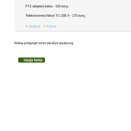
FTZ adapterį kaina - 150 eurų.
Telekonverterį Nikon TC-20E II - 170 eurų.
»
»
Atsakyti
Cituoti
Reikia prisijungti norint parašyti atsakymą