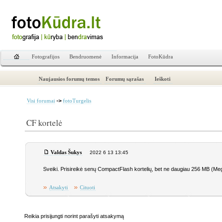
Fotografijos
Bendruomenė
Informacija
FotoKūdra
Naujausios forumų temos
Forumų sąrašas
Ieškoti
->
Visi forumai
fotoTurgelis
CF kortelė
Valdas Šukys
2022 6 13 13:45
Sveiki. Prisireikė senų CompactFlash kortelių, bet ne daugiau 256 MB (Meg
»
»
Atsakyti
Cituoti
Reikia prisijungti norint parašyti atsakymą