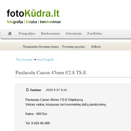
Fotografijos
Bendruomenė
Informacija
FotoKūdra
Naujausios forumų temos
Forumų sąrašas
Ieškoti
->
Visi forumai
fotoTurgelis
Parduodu Canon 45mm f/2.8 TS-E
Justinas
2020 8 07 9:24
Parduodu Canon 45mm TS-E Objektyvą
Viskas veikia, korpusas turi kosmetinių dažų pasitrynimų
Kaina - 600 Eur
Tel. 8 626 66 088