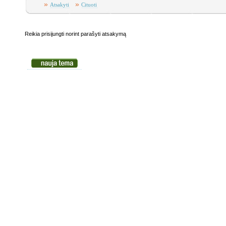
»
»
Atsakyti
Cituoti
Reikia prisijungti norint parašyti atsakymą