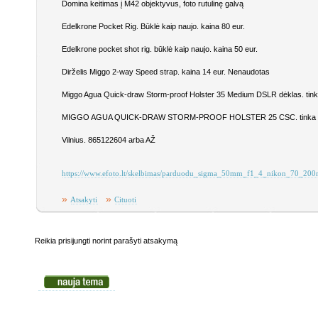
Domina keitimas į M42 objektyvus, foto rutulinę galvą
Edelkrone Pocket Rig. Būklė kaip naujo. kaina 80 eur.
Edelkrone pocket shot rig. būklė kaip naujo. kaina 50 eur.
Dirželis Miggo 2-way Speed strap. kaina 14 eur. Nenaudotas
Miggo Agua Quick-draw Storm-proof Holster 35 Medium DSLR dėklas. tin
MIGGO AGUA QUICK-DRAW STORM-PROOF HOLSTER 25 CSC. tinka sistem
Vilnius. 865122604 arba AŽ
https://www.efoto.lt/skelbimas/parduodu_sigma_50mm_f1_4_nikon_70_20
»
»
Atsakyti
Cituoti
Reikia prisijungti norint parašyti atsakymą