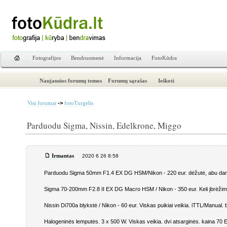
Fotografijos
Bendruomenė
Informacija
FotoKūdra
Naujausios forumų temos
Forumų sąrašas
Ieškoti
->
Visi forumai
fotoTurgelis
Parduodu Sigma, Nissin, Edelkrone, Miggo
Irmantas
2020 6 26 8:58
Parduodu Sigma 50mm F1.4 EX DG HSM/Nikon - 220 eur. dėžutė, abu dangte
Sigma 70-200mm F2.8 II EX DG Macro HSM / Nikon - 350 eur. Keli įbrėžimai 
Nissin Di700a blykstė / Nikon - 60 eur. Viskas puikiai veikia. iTTL/Manual. 
Halogeninės lemputės. 3 x 500 W. Viskas veikia. dvi atsarginės. kaina 70 EUR