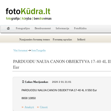
Fotografijos
Bendruomenė
Informacija
FotoKūdra
Naujausios forumų temos
Forumų sąrašas
Ieškoti
->
Visi forumai
fotoTurgelis
PARDUODU NAUJA CANON OBJEKTYVA 17-40 4L II
Eur
Lukas Macijauskas
2020 2 01 21:01
PARDUODU NAUJA CANON OBJEKTYVA 17-40 4L II 550 Eur
8658 10850
»
»
Atsakyti
Cituoti