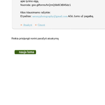
apie tyrimo eigą.
Nuoroda: goo.gl/forms/fxQmQ6b8CltB45dz1
Kilus klausimams rašykite:
El.paštas:
Ačiū Jums už pagalbą.
sarunyphotography@gmail.com
»
»
Atsakyti
Cituoti
Reikia prisijungti norint parašyti atsakymą