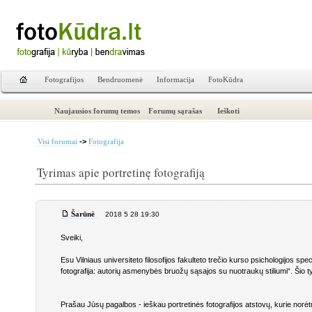
Fotografijos
Bendruomenė
Informacija
FotoKūdra
Naujausios forumų temos
Forumų sąrašas
Ieškoti
->
Visi forumai
Fotografija
Tyrimas apie portretinę fotografiją
Šarūnė
2018 5 28 19:30
Sveiki,
Esu Vilniaus universiteto filosofijos fakulteto trečio kurso psichologijos sp
fotografija: autorių asmenybės bruožų sąsajos su nuotraukų stiliumi“. Šio tyr
Prašau Jūsų pagalbos - ieškau portretinės fotografijos atstovų, kurie norėtų