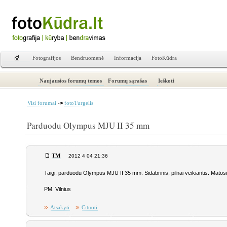
Fotografijos
Bendruomenė
Informacija
FotoKūdra
Naujausios forumų temos
Forumų sąrašas
Ieškoti
->
Visi forumai
fotoTurgelis
Parduodu Olympus MJU II 35 mm
TM
2012 4 04 21:36
Taigi, parduodu Olympus MJU II 35 mm. Sidabrinis, pilnai veikiantis. Matosi
PM. Vilnius
»
»
Atsakyti
Cituoti