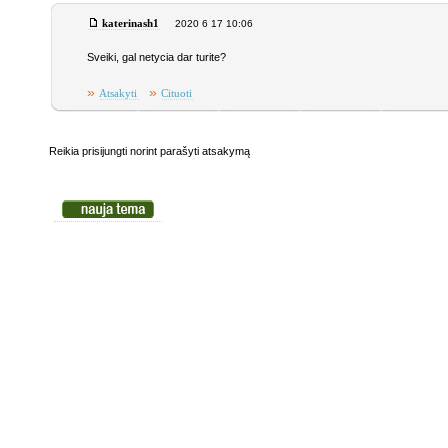
katerinash1
2020 6 17 10:06
Sveiki, gal netycia dar turite?
»
»
Atsakyti
Cituoti
Reikia prisijungti norint parašyti atsakymą