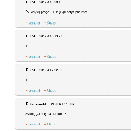
TM
2012 4 05 20:11
Šv. Velykų proga 100 lt, jeigu patys pasiimat....
»
»
Atsakyti
Cituoti
TM
2012 4 06 13:27
+++
»
»
Atsakyti
Cituoti
TM
2012 4 07 22:33
+++
»
»
Atsakyti
Cituoti
katerinash1
2020 6 17 10:06
Sveiki, gal netycia dar turite?
»
»
Atsakyti
Cituoti