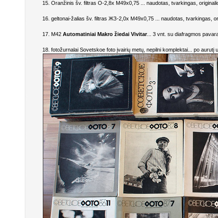
15. Oranžinis šv. filtras O-2,8x M49x0,75 ... naudotas, tvarkingas, originali
16. geltonai-žalias šv. filtras ЖЗ-2,0x M49x0,75 ... naudotas, tvarkingas, or
17. M42
Automatiniai Makro žiedai Vivitar
... 3 vnt. su diafragmos pavara
18. fotožurnalai Sovetskoe foto įvairių metų, nepilni komplektai... po aurutį 