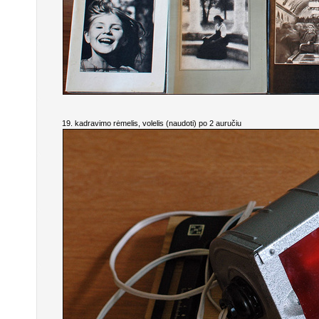
19. kadravimo rėmelis, volelis (naudoti) po 2 auručiu