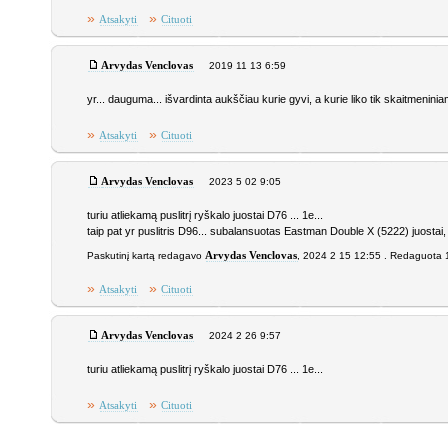
»
»
Atsakyti
Cituoti
Arvydas Venclovas
2019 11 13 6:59
yr... dauguma... išvardinta aukščiau kurie gyvi, a kurie liko tik skaitmeninia
»
»
Atsakyti
Cituoti
Arvydas Venclovas
2023 5 02 9:05
turiu atliekamą puslitrį ryškalo juostai D76 ... 1e...
taip pat yr puslitris D96... subalansuotas Eastman Double X (5222) juostai,
Paskutinį kartą redagavo
Arvydas Venclovas
, 2024 2 15 12:55 . Redaguota 
»
»
Atsakyti
Cituoti
Arvydas Venclovas
2024 2 26 9:57
turiu atliekamą puslitrį ryškalo juostai D76 ... 1e...
»
»
Atsakyti
Cituoti