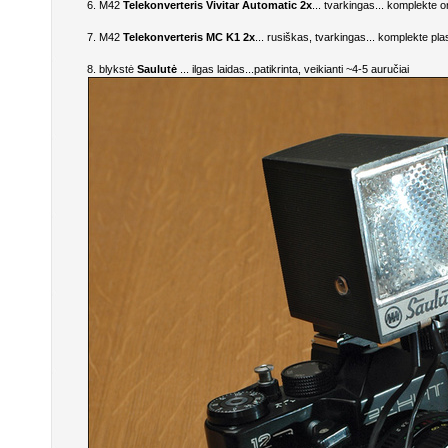
6. M42
Telekonverteris Vivitar Automatic 2x
... tvarkingas... komplekte or
7. M42
Telekonverteris MC K1 2x
... rusiškas, tvarkingas... komplekte plas
8. blykstė
Saulutė
... ilgas laidas...patikrinta, veikianti ~4-5 auručiai