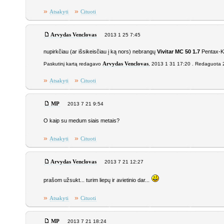
»
»
Atsakyti
Cituoti
Arvydas Venclovas
2013 1 25 7:45
nupirkčiau (ar išsikeisčiau į ką nors) nebrangų
Vivitar MC 50 1.7
Pentax-K 
Paskutinį kartą redagavo
Arvydas Venclovas
, 2013 1 31 17:20 . Redaguota 2
»
»
Atsakyti
Cituoti
MP
2013 7 21 9:54
O kaip su medum siais metais?
»
»
Atsakyti
Cituoti
Arvydas Venclovas
2013 7 21 12:27
prašom užsukt... turim liepų ir avietinio dar...
»
»
Atsakyti
Cituoti
MP
2013 7 21 18:24