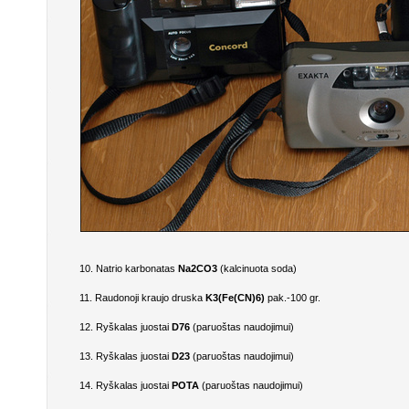
10. Natrio karbonatas
Na2CO3
(kalcinuota soda)
11. Raudonoji kraujo druska
K3(Fe(CN)6)
pak.-100 gr.
12. Ryškalas juostai
D76
(paruoštas naudojimui)
13. Ryškalas juostai
D23
(paruoštas naudojimui)
14. Ryškalas juostai
POTA
(paruoštas naudojimui)