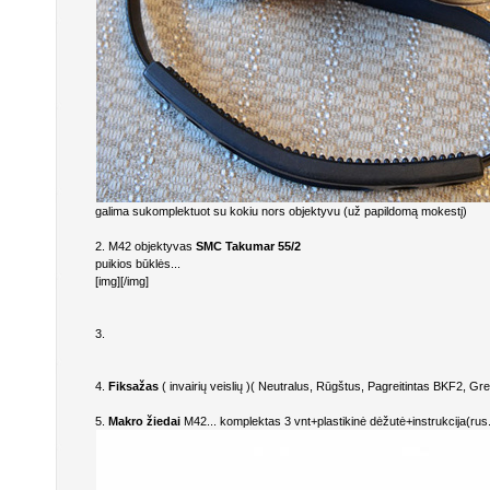
galima sukomplektuot su kokiu nors objektyvu (už papildomą mokestį)
2. M42 objektyvas
SMC Takumar 55/2
puikios būklės...
[img][/img]
3.
4.
Fiksažas
( invairių veislių )( Neutralus, Rūgštus, Pagreitintas BKF2, Gre
5.
Makro žiedai
M42... komplektas 3 vnt+plastikinė dėžutė+instrukcija(rus