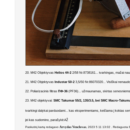
20. M42 Objektyvas
Helios 44-2
2/58 Nr.8738161... tvarkingas, mažai naud
21. M42 Objektyvas
Industar 50-2
3,5/50 Nr.86070320... Visiškai nenaudot
22. Poliarizacinis filtras
ПФ-36
(PF36)... užmaunamas, skirtas senesniems Z
23. M42 objektyvai:
SMC Takumar 55/2, 135/3.5, bei SMC Macro-Takuma
tvarkingi dalykai parduodami... kas eksperimentams, keičiama į kokias se
jei kas sudomino, parašykit AŽ
Paskutinį kartą redagavo
Arvydas Venclovas
, 2023 5 11 13:02 . Redaguota 8