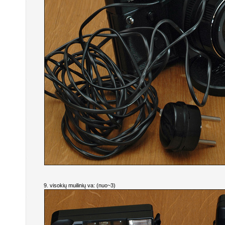
9. visokių muilinių va: (nuo~3)