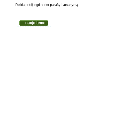
Reikia prisijungti norint parašyti atsakymą