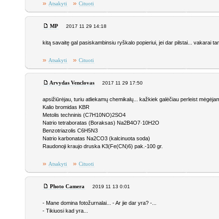
»
»
Atsakyti
Cituoti
MP
2017 11 29 14:18
kitą savaitę gal pasiskambinsiu ryškalo popieriui, jei dar pilstai... vakarai ta
»
»
Atsakyti
Cituoti
Arvydas Venclovas
2017 11 29 17:50
apsižiūrėjau, turiu atliekamų chemikalų... kažkiek galėčiau perleist mėgėjam
Kalio bromidas KBR
Metolis techninis (C7H10NO)2SO4
Natrio tetraboratas (Boraksas) Na2B4O7·10H2O
Benzotriazolis C6H5N3
Natrio karbonatas Na2CO3 (kalcinuota soda)
Raudonoji kraujo druska K3(Fe(CN)6) pak.-100 gr.
»
»
Atsakyti
Cituoti
Photo Camera
2019 11 13 0:01
- Mane domina fotožurnalai... - Ar jie dar yra? -...
- Tikiuosi kad yra...