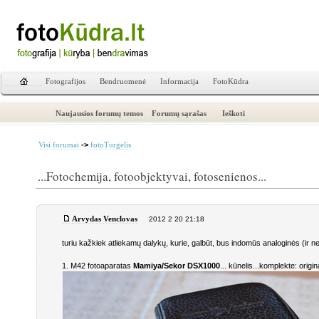
Fotografijos
Bendruomenė
Informacija
FotoKūdra
Naujausios forumų temos
Forumų sąrašas
Ieškoti
->
Visi forumai
fotoTurgelis
...Fotochemija, fotoobjektyvai, fotosenienos...
Arvydas Venclovas
2012 2 20 21:18
turiu kažkiek atliekamų dalykų, kurie, galbūt, bus indomūs analoginės (ir ne 
1. M42 fotoaparatas
Mamiya/Sekor DSX1000
... kūnelis...komplekte: origi