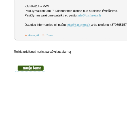
KAINA 614 + PVM.
Pasiūlymai renkami 7 kalendorines dienas nuo skelbimo išviešinimo.
Pasiūlymus prašome pateikti el. paštu
info@bankrotas.lt
Daugiau informacijos el. paštu
arba telefonu +370665157
info@bankrotas.lt
»
»
Atsakyti
Cituoti
Reikia prisijungti norint parašyti atsakymą