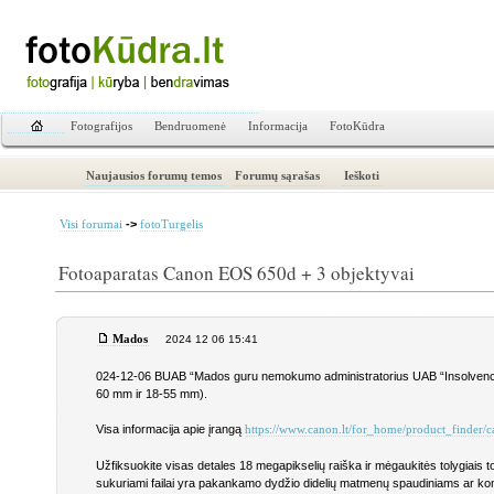
Fotografijos
Bendruomenė
Informacija
FotoKūdra
Naujausios forumų temos
Forumų sąrašas
Ieškoti
->
Visi forumai
fotoTurgelis
Fotoaparatas Canon EOS 650d + 3 objektyvai
Mados
2024 12 06 15:41
024-12-06 BUAB “Mados guru nemokumo administratorius UAB “Insolvenc
60 mm ir 18-55 mm).
Visa informacija apie įrangą
https://www.canon.lt/for_home/product_finder/c
Užfiksuokite visas detales 18 megapikselių raiška ir mėgaukitės tolygiais 
sukuriami failai yra pakankamo dydžio didelių matmenų spaudiniams ar 