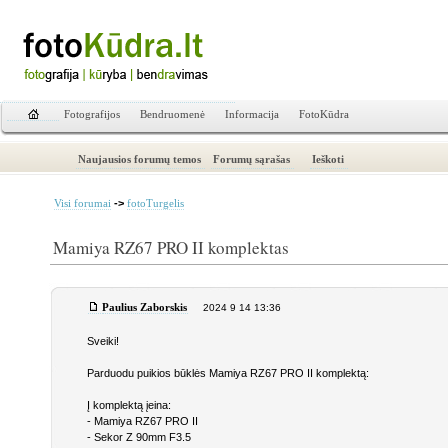
Fotografijos
Bendruomenė
Informacija
FotoKūdra
Naujausios forumų temos
Forumų sąrašas
Ieškoti
->
Visi forumai
fotoTurgelis
Mamiya RZ67 PRO II komplektas
Paulius Zaborskis
2024 9 14 13:36
Sveiki!
Parduodu puikios būklės Mamiya RZ67 PRO II komplektą:
Į komplektą įeina:
- Mamiya RZ67 PRO II
- Sekor Z 90mm F3.5