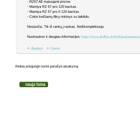
- RZ67 AE matuojanti prizme
- Mamiya RZ 67 pro 120 backas.
- Mamiya RZ 67 pro II 120 backas.
- Cokin keičiamų filtrų rinkinys su laikikliu.
Nesiunčiu. Tik iš rankų į rankas. Neiškomplektuoju.
Nuotraukos ir daugiau informacijos:
https://www.skelbiu.lt/skelbimai/mami
»
»
Atsakyti
Cituoti
Reikia prisijungti norint parašyti atsakymą